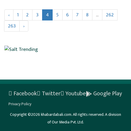
‹
1
2
3
4
5
6
7
8
...
262
263
›
Facebook
Twitter
Youtube
Google Play
Privacy Policy
Copyright ©2026 khabardabali.com. All rights reserved. A division
of Our Media Pvt. Ltd.