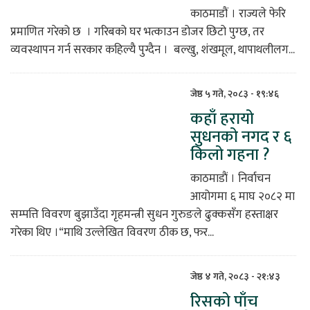
काठमाडौं । राज्यले फेरि
प्रमाणित गरेको छ । गरिबको घर भत्काउन डोजर छिटो पुग्छ, तर
व्यवस्थापन गर्न सरकार कहिल्यै पुग्दैन । बल्खु, शंखमूल, थापाथलीलग...
जेष्ठ ५ गते, २०८३ - १९:४६
कहाँ हरायो
सुधनको नगद र ६
किलो गहना ?
काठमाडाैं । निर्वाचन
आयोगमा ६ माघ २०८२ मा
सम्पत्ति विवरण बुझाउँदा गृहमन्त्री सुधन गुरुङले ढुक्कसँग हस्ताक्षर
गरेका थिए ।“माथि उल्लेखित विवरण ठीक छ, फर...
जेष्ठ ४ गते, २०८३ - २१:४३
रिसको पाँच