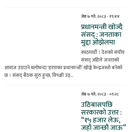
जेष्ठ ७ गते, २०८३ - १९:४४
प्रधानमन्त्री खोज्दै
संसद् : जनताका
मुद्दा ओझेलमा
काठमाडौं । देशको संघीय
संसद् अहिले जनताको
आवाज उठाउने थलोभन्दा ‘हराएका प्रधानमन्त्री’ खोज्ने केन्द्रजस्तो बनेको
छ । संसद् बैठक सुरु हुन्छ, विपक्षी उठ्...
जेष्ठ ७ गते, २०८३ - ०९:२८
उठिबासपछि
सरकारको उत्तर :
“१५ हजार लेऊ,
जहाँ जान्छौ जाऊ”