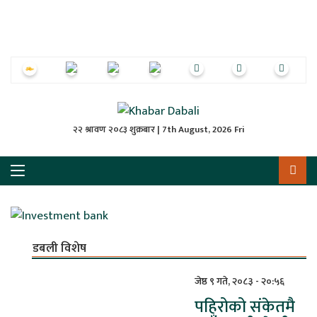
ृष्‍ठ
ाचार
पत्रिका
्राष्ट्रिय
२२ श्रावण २०८३ शुक्रबार | 7th August, 2026 Fri
स
ली
ली
डबली विशेष
लकुद
जेष्ठ ९ गते, २०८३ - २०:५६
पहिरोको संकेतमै
ेश