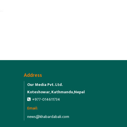
Address
Our Media Pvt. Ltd.
Koteshowar, Kathmandu,Nepal
+977-014611734
Email:
news@khabardabali.com