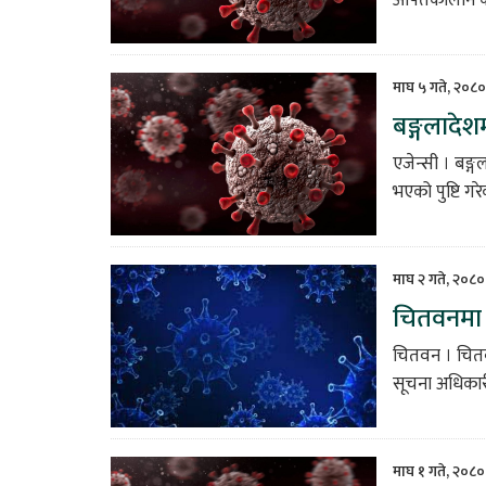
माघ ५ गते, २०८०
बङ्गलादेश
एजेन्सी । बङ्
भएको पुष्टि ग
माघ २ गते, २०८
चितवनमा 
चितवन । चित
सूचना अधिकारी
माघ १ गते, २०८०