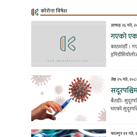
कोरोना विषेश
आषाढ़ २६ गते, २
गएकाे एक 
काठमाडौँ । ग
इपिडीमियोलोजी
जेष्ठ २५ गते, २०
सदूरपश्चि
बैतडी। सुदूरप
भएको सुदूरपश्चि
फाल्गुन ११ गते,