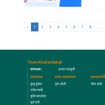
‹
1
2
3
4
5
6
7
8
...
Team Khabardabali
सम्पादक :
अन्जन पराजुली
संवाददाता
बजार व्यवस्थापक
प्रबन्धक निर
फुलु भुजेल
पुष्प ओली
गोमा आले
गणेश पाण्डे
कृति सापकोटा
सूर्य शर्मा