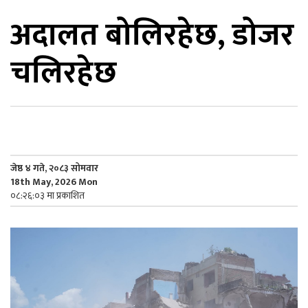
अदालत बोलिरहेछ, डोजर
िकोड
चलिरहेछ
ोना
ेश
जेष्ठ ४ गते, २०८३ सोमवार
18th May, 2026 Mon
०८:२६:०३ मा प्रकाशित