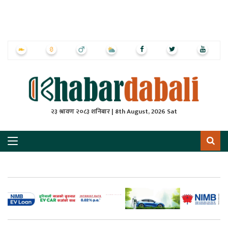
ृष्‍ठ
ाचार
पत्रिका
्राष्ट्रिय
२३ श्रावण २०८३ शनिबार | 8th August, 2026 Sat
स
ली
ली
लकुद
ेश