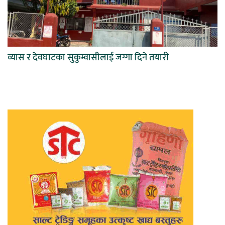
व्यास र देवघाटका सुकुम्वासीलाई जग्गा दिने तयारी