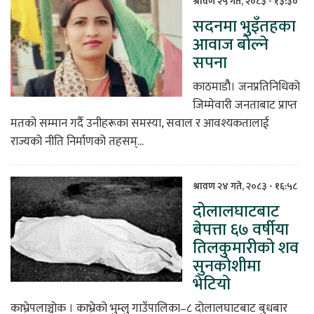
श्रावण २५ गते, २०८३ - १३:३०
सदनमा भुइँतहका
िकोड
आवाज बोल्ने
सपना
ोना
ेश
काठमाडाैै‌‌‌‌‌‌‌‌‌‌‍‌‌‌‌‌। जनप्रतिनिधिको
जिम्मेवारी जनताबाट प्राप्त
मतको सम्मान गर्दै उनीहरूका समस्या, सवाल र आवश्यकतालाई
राज्यको नीति निर्माणको तहसम्...
श्रावण २४ गते, २०८३ - १६:५८
दोलालघाटबाट
बेपत्ता ६७ वर्षीया
तिलकुमारीको शव
सुनकोशीमा
भेटियो
काभ्रेपलाञ्चोक । काभ्रेको भुम्लु गाउँपालिका–८ दोलालघाटबाट बुधबार