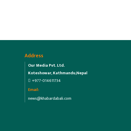
Address
Our Media Pvt. Ltd.
Koteshowar, Kathmandu,Nepal
+977-014611734
Email:
news@khabardabali.com