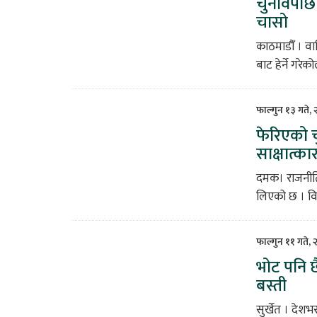
चुनावपछि 
चासो
काठमाडौँ । वाश
बाट हेर्ने गरे
फाल्गुन १३ गते,
फेरिएको च
साक्षात्क
दमक। राजनीतिक
लिएको छ । वि
फाल्गुन ११ गते,
भोट पनि छ
बस्ती
सुर्खेत । देश