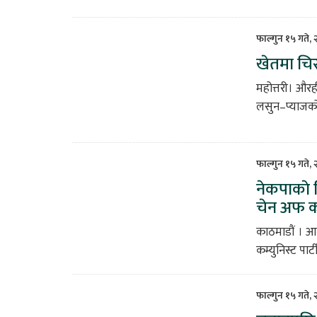
फाल्गुन १५ गते,
खेतमा चिर
महोत्तरी। और
लसुन–प्याजको 
फाल्गुन १५ गते,
नेकपाकाे न
चेन अफ क
काठमाडौं । आग
कम्युनिस्ट पार
फाल्गुन १५ गते,