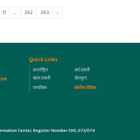
11
...
262
263
›
Quick Links
अन्तर्राष्ट्रिय
अर्थ डबली
बहस डबली
खेलकुद
्देशक
पत्रपत्रिका
कोरोना विषेश
ormation Center, Register Number:100, 073/074