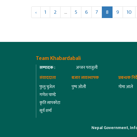
‹
1
2
...
5
6
7
8
9
10
Team Khabardabali
सम्पादक :
अन्जन पराजुली
संवाददाता
बजार व्यवस्थापक
प्रबन्धक निर
फुलु भुजेल
पुष्प ओली
गोमा आले
गणेश पाण्डे
कृति सापकोटा
सूर्य शर्मा
Nepal Government, Inf