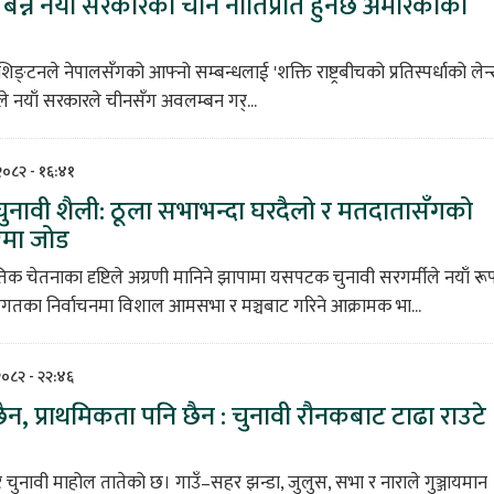
बन्ने नयाँ सरकारको चीन नीतिप्रति हुनेछ अमेरिकाको
िङ्टनले नेपालसँगको आफ्नो सम्बन्धलाई 'शक्ति राष्ट्रबीचको प्रतिस्पर्धाको लेन्
कोले नयाँ सरकारले चीनसँग अवलम्बन गर्...
 २०८२ - १६:४१
ुनावी शैली: ठूला सभाभन्दा घरदैलो र मतदातासँगको
ारमा जोड
 चेतनाका दृष्टिले अग्रणी मानिने झापामा यसपटक चुनावी सरगर्मीले नयाँ रू
गतका निर्वाचनमा विशाल आमसभा र मञ्चबाट गरिने आक्रामक भा...
 २०८२ - २२:४६
ैन, प्राथमिकता पनि छैन : चुनावी रौनकबाट टाढा राउटे
भर चुनावी माहोल तातेको छ। गाउँ–सहर झन्डा, जुलुस, सभा र नाराले गुञ्जायमान