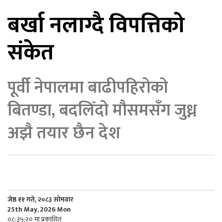
बर्खा नलाग्दै विपत्तिको
िकोड
संकेत
ोना
ेश
पूर्वी नेपालमा बाढीपहिरोको
बितण्डा, बदलिँदो मौसमसँग जुध्न
अझै तयार छैन देश
जेष्ठ ११ गते, २०८३ सोमवार
25th May, 2026 Mon
०८:३५:२० मा प्रकाशित