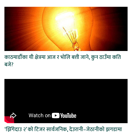
काठमाडौँका यी क्षेत्रमा आज र भोलि बत्ती जाने, कुन ठाउँमा कति
बजे?
‘झिँगेदाउ २’ को टिजर सार्वजनिक, देउरानी–जेठानीको झगडामा