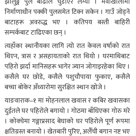
झोलुङ्गे पुल बाढीले चुँडाएर लग्यो । मेवाखोलामा 
निर्माणाधीन पक्की पुलसमेत टिक्न सकेन । गाउँ जोड्ने 
बाटाहरू अवरुद्ध भए । कतिपय बस्ती बाहिरी 
सम्पर्कबाट टाढिएका छन् ।
त्यहाँका स्थानीयका लागि त्यो रात केवल वर्षाको रात 
थिएन, त्रास र असहायताको रात थियो । घरमाथिबाट 
पहिरो झर्दा मानिसहरू भागेर ज्यान जोगाइरहेका थिए । 
कसैले घर छोडे, कसैले पशुचौपाया फुकाए, कसैले 
बच्चा बोकेर अँध्यारोमा सुरक्षित स्थान खोजे ।
याङवाराक–१ मा मोहनलाल खवास र कबिर खवासका 
दुईतले घर पहिरोले बगायो । गोठमा बाँधिएका गोरु मरे 
। कोक्चेमा गङ्गाप्रसाद बेघाको घर पहिरोले पूर्ण रूपमा 
क्षतिग्रस्त बनायो । खेतबारी पुरिए, अलैँची बगान नष्ट भए 