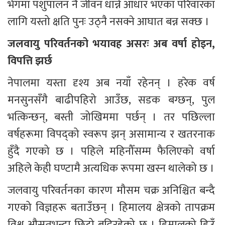
भेगमा पशुपालन नै जीवन धान्ने आधार भएका परिवारका 
लागि यस्तो क्षति पुनः उठ्नै नसक्ने आघात बन्न सक्छ ।
जलवायु परिवर्तनको भयावह असरः अब वर्षा होइन, 
विपत्ति झर्छ
नेपालमा यस्ता दृश्य अब नयाँ रहेनन् । हरेक वर्ष 
मनसुनसँगै बाढीपहिरो आउँछ, सडक बग्छन्, पुल 
भत्किन्छन्, बस्ती जोखिममा पर्छन् । तर पछिल्ला 
वर्षहरूमा विपद्को स्वरूप झन् असामान्य र खतरनाक 
हुँदै गएको छ । पहिले महिनौँसम्म फैलिएको वर्षा 
अहिले केही घण्टामै अत्यधिक रूपमा खस्न थालेको छ ।
जलवायु परिवर्तनका कारण मौसम चक्र अनिश्चित बन्दै 
गएको विज्ञहरू बताउँछन् । हिमालय क्षेत्रको तापक्रम 
विश्व औसतभन्दा छिटो बढिरहेको छ । हिमालको हिउँ 