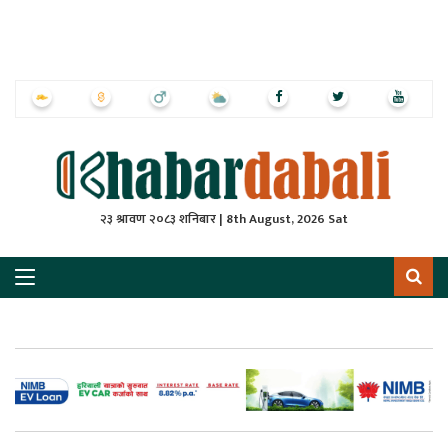
ृष्‍ठ
ाचार
पत्रिका
्राष्ट्रिय
२३ श्रावण २०८३ शनिबार | 8th August, 2026 Sat
स
ली
ली
लकुद
ेश