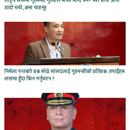
राष्ट्रिय सभामा गृहमन्त्री गुरुङले माफी माग्दै भने– मेरो भाषा अलि
ठाडो भयो, क्षमा चाहन्छु
निर्मला पन्तबारे प्रश्न सोध्ने सांसदलाई गृहमन्त्रीको प्रतिप्रश्न: तपाईंहरू
सत्तामा हुँदा किन गर्नुभएन ?