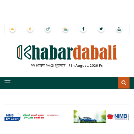
ृष्‍ठ
ाचार
पत्रिका
्राष्ट्रिय
२२ श्रावण २०८३ शुक्रबार | 7th August, 2026 Fri
स
ली
ली
लकुद
ेश