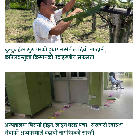
युट्युब हेरेर सुरु गरेको ड्र्यागन खेतीले दियो आम्दानी,
कपिलवस्तुका किसानको उदाहरणीय सफलता
अस्पतालमा बिरामी होइन, लाइन बस्छ पर्चा ! सरकारी स्वास्थ्य
सेवाको अव्यवस्थाले बढायो नागरिकको सास्ती