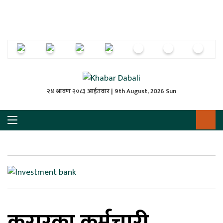
ृष्‍ठ
ाचार
पत्रिका
्राष्ट्रिय
२४ श्रावण २०८३ आईतवार | 9th August, 2026 Sun
स
ली
ली
लकुद
करारका कर्मचारी
ेश