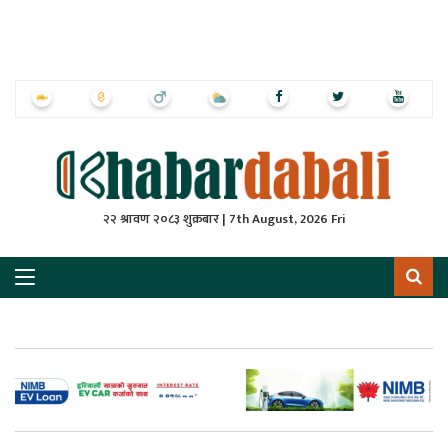
ृष्‍ठ
ाचार
पत्रिका
्राष्ट्रिय
२२ श्रावण २०८३ शुक्रबार | 7th August, 2026 Fri
स
ली
ली
लकुद
ेश