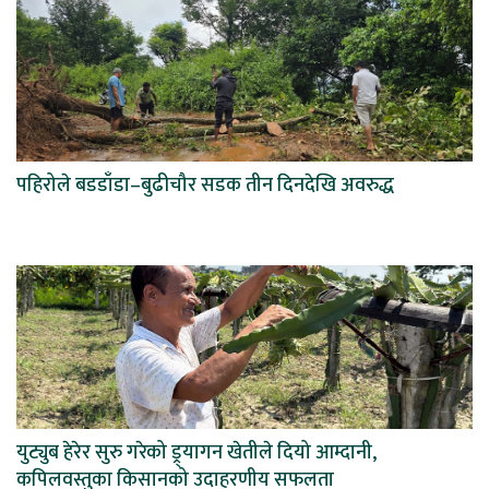
पहिरोले बडडाँडा–बुढीचौर सडक तीन दिनदेखि अवरुद्ध
युट्युब हेरेर सुरु गरेको ड्र्यागन खेतीले दियो आम्दानी,
कपिलवस्तुका किसानको उदाहरणीय सफलता