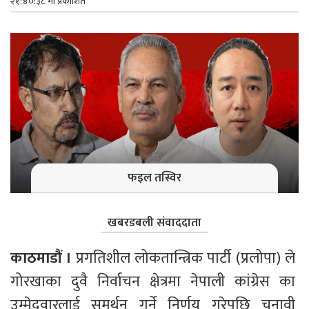
२१:४०:३८ मा प्रकाशित
फइल तस्विर
खबरडबली संवाददाता
काठमाडौं ।
 प्रगतिशील लोकतान्त्रिक पार्टी (प्रलोपा) ले 
गोरखाका दुवै निर्वाचन क्षेत्रमा नेपाली कांग्रेस का 
उम्मेदवारलाई समर्थन गर्ने निर्णय गरेपछि चुनावी 