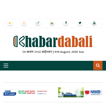
ृष्‍ठ
ाचार
पत्रिका
्राष्ट्रिय
२४ श्रावण २०८३ आईतवार | 9th August, 2026 Sun
स
ली
ली
लकुद
ेश