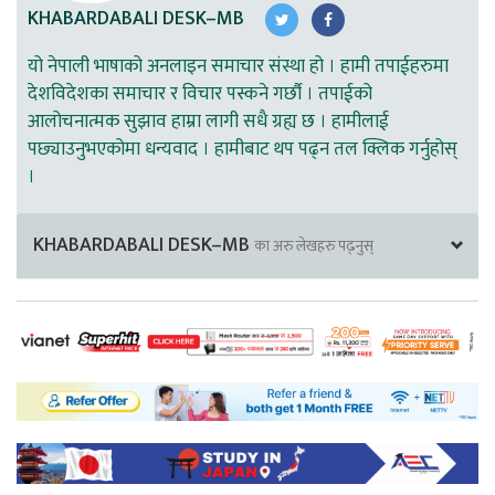
KHABARDABALI DESK–MB
यो नेपाली भाषाको अनलाइन समाचार संस्था हो । हामी तपाईहरुमा
देशविदेशका समाचार र विचार पस्कने गर्छौ । तपाईको
आलोचनात्मक सुझाव हाम्रा लागी सधै ग्रह्य छ । हामीलाई
पछ्याउनुभएकोमा धन्यवाद । हामीबाट थप पढ्न तल क्लिक गर्नुहोस्
।
KHABARDABALI DESK–MB
का अरु लेखहरु पढ्नुस्