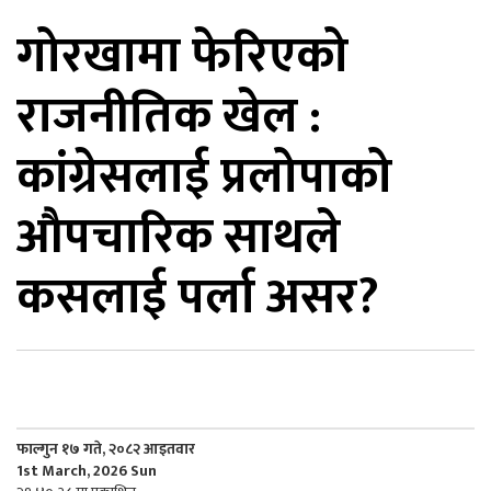
गोरखामा फेरिएको
िकोड
राजनीतिक खेल :
ोना
ेश
कांग्रेसलाई प्रलोपाको
औपचारिक साथले
कसलाई पर्ला असर?
फाल्गुन १७ गते, २०८२ आइतवार
1st March, 2026 Sun