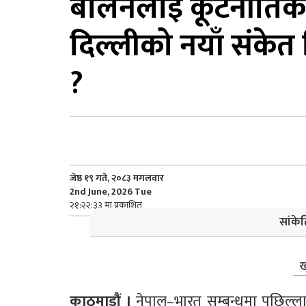
बालेनलाई कूटनीतिक सन
दिल्लीको नयाँ संकेत 
?
जेष्ठ १९ गते, २०८३ मगलवार
2nd June, 2026 Tue
२१:२२:३३ मा प्रकाशित
सांकेत
ख
काठमाडौं । 
नेपाल–भारत सम्बन्धमा पछिल्