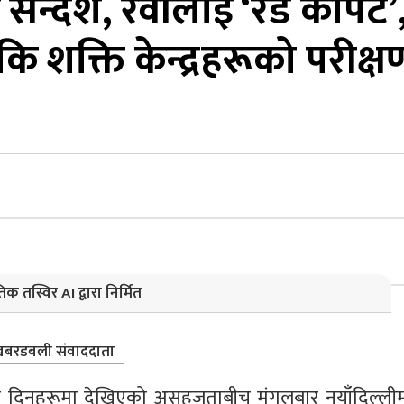
्देश, रवीलाई ‘रेड कार्पेट’
कि शक्ति केन्द्रहरूको परीक्ष
िक तस्विर AI द्वारा निर्मित
बरडबली संवाददाता
ला दिनहरूमा देखिएको असहजताबीच मंगलबार नयाँदिल्लीम