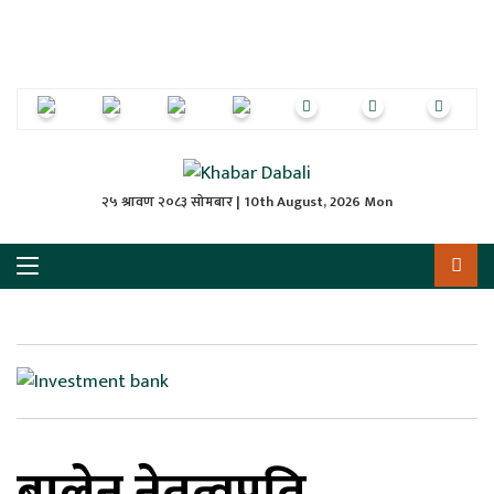
ृष्‍ठ
ाचार
पत्रिका
्राष्ट्रिय
२५ श्रावण २०८३ सोमबार | 10th August, 2026 Mon
स
ली
ली
लकुद
बालेन नेतृत्वप्रति
ेश