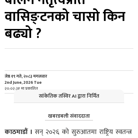
वासिङ्टनको चासो किन
िकोड
बढ्यो ?
ोना
ेश
जेष्ठ १९ गते, २०८३ मगलवार
2nd June, 2026 Tue
२०:०२:३१ मा प्रकाशित
सांकेतिक तस्विर AI द्वारा निर्मित
खबरडबली संवाददाता
काठमाडौं ।
 सन् २०२६ को सुरुआतमा राष्ट्रिय स्वतन्त्र 