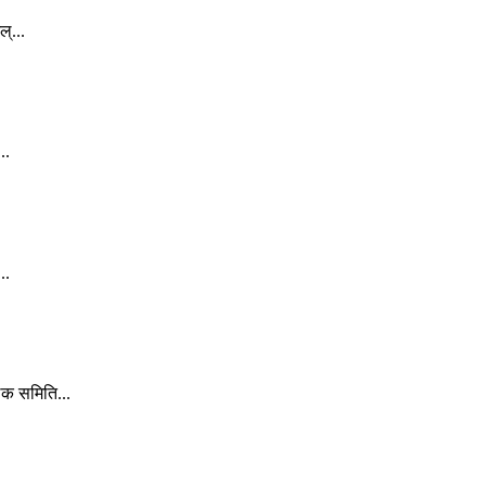
्...
..
..
लक समिति...