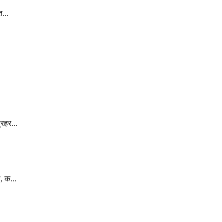
...
रहर...
, क...