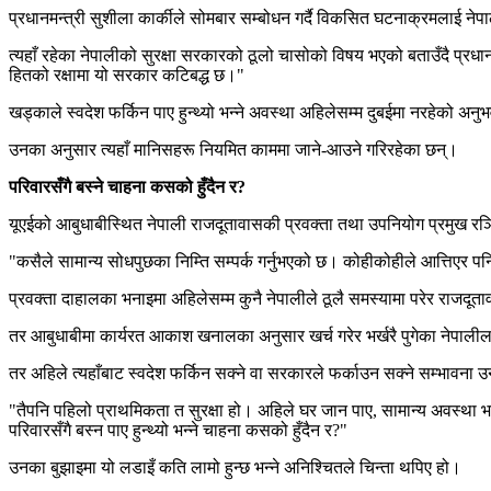
प्रधानमन्त्री सुशीला कार्कीले सोमबार सम्बोधन गर्दै विकसित घटनाक्रमलाई नेप
त्यहाँ रहेका नेपालीको सुरक्षा सरकारको ठूलो चासोको विषय भएको बताउँदै प्रधानमन
हितको रक्षामा यो सरकार कटिबद्ध छ।"
खड्काले स्वदेश फर्किन पाए हुन्थ्यो भन्ने अवस्था अहिलेसम्म दुबईमा नरहेको अन
उनका अनुसार त्यहाँ मानिसहरू नियमित काममा जाने-आउने गरिरहेका छन्।
परिवारसँगै बस्ने चाहना कसको हुँदैन र?
यूएईको आबुधाबीस्थित नेपाली राजदूतावासकी प्रवक्ता तथा उपनियोग प्रमुख रञ्जि
"कसैले सामान्य सोधपुछका निम्ति सम्पर्क गर्नुभएको छ। कोहीकोहीले आत्तिएर पनि
प्रवक्ता दाहालका भनाइमा अहिलेसम्म कुनै नेपालीले ठूलै समस्यामा परेर राजदू
तर आबुधाबीमा कार्यरत आकाश खनालका अनुसार खर्च गरेर भर्खरै पुगेका नेपालीलाई
तर अहिले त्यहाँबाट स्वदेश फर्किन सक्ने वा सरकारले फर्काउन सक्ने सम्भावना 
"तैपनि पहिलो प्राथमिकता त सुरक्षा हो। अहिले घर जान पाए, सामान्य अवस्था भएपछि
परिवारसँगै बस्न पाए हुन्थ्यो भन्ने चाहना कसको हुँदैन र?"
उनका बुझाइमा यो लडाइँ कति लामो हुन्छ भन्ने अनिश्चितले चिन्ता थपिए हो।