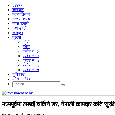
गृहपृष्‍ठ
समाचार
पत्रपत्रिका
अन्तर्राष्ट्रिय
बहस डबली
अर्थ डबली
खेलकुद
प्रदेश
कोशी
मधेश
प्रदेश न. ३
प्रदेश न. ४
प्रदेश न. ५
प्रदेश न. ६
प्रदेश न. ७
युनिकोड
कोरोना विषेश
मध्यपूर्वमा लडाइँ चर्किने डर, नेपाली कामदार कति सुरक्