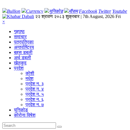
Bullion
Currency
युनिकोड
मौसम
Facebook
Twitter
Youtube
२२ श्रावण २०८३ शुक्रबार | 7th August, 2026 Fri
×
गृहपृष्‍ठ
समाचार
पत्रपत्रिका
अन्तर्राष्ट्रिय
बहस डबली
अर्थ डबली
खेलकुद
प्रदेश
कोशी
मधेश
प्रदेश न. ३
प्रदेश न. ४
प्रदेश न. ५
प्रदेश न. ६
प्रदेश न. ७
युनिकोड
कोरोना विषेश