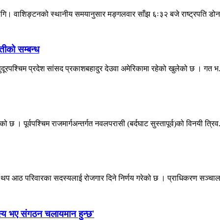
 लागि। वाशिङ्टनको स्थानीय समयानुसार मङ्गलवार साँझ ६ः३२ बजे राष्ट्रपति डोनल
तीको सम्बन्ध
सुदूरपश्चिम प्रदेश सांसद प्रकाशबहादुर देउवा अमेरिकामा रहेको खुलेको छ । गत भ.
। पूर्वपश्चिम राजमार्गअन्तर्गत नवलपरासी (बर्दघाट सुस्तापूर्व)को विनयी त्रिव.
ा थप आठ परिवारका सदस्यलाई रोजगार दिने निर्णय गरेको छ । प्राधिकरण सञ्चा
स्य भए संगठन चलायमान हुन्छ'