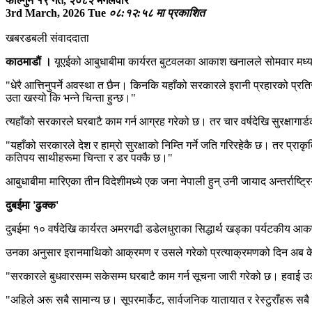
फाल्गुन १९ गते, २०८२ मगलवार
3rd March, 2026 Tue
०८:१२:५८ मा प्रकाशित
खबरडबली संवाददाता
काठमाडौं ।
यूएईको आबुधाबीमा कार्यरत बुटवलका आकाश खनालले सोमवार मध्याह
"धेरै आत्तिनुपर्ने अवस्था त छैन। किनकि यहाँको सरकारले इरानी प्रहारको प्र
उता खस्यो कि भन्ने चिन्ता हुन्छ।"
त्यहाँको सरकारले घरबाटै काम गर्न आग्रह गरेको छ। तर चार वर्षदेखि सुरक्षागार्
"यहाँको सरकारले देश र हाम्रो सुरक्षाको निम्ति गर्ने जति गरिरहेकै छ। तर प्रा
कतिपय साथीहरूमा चिन्ता र डर पक्कै छ।"
आबुधाबीमा मारिएका तीन विदेशीमध्ये एक जना नेपाली हुन् उनी जायाद अन्तर्राष्ट्
दुबईमा 'ढुक्क'
दुबईमा १० वर्षदेखि कार्यरत अमरगढी डडेलधुराका सिद्धार्थ खड्का पर्यटकीय आकर
उनका अनुसार इरानमाथिको आक्रमण र उसले गरेको प्रत्याक्रमणको दिन अब के 
"सरकारले बुधवारसम्म सकेसम्म घरबाटै काम गर्न सूचना जारी गरेको छ। हवाई उ
"अहिले अरू सबै सामान्य छ। सूपरमार्केट, सार्वजनिक यातायात र रेस्टुराँहरू सबै ख