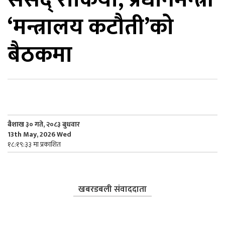
‘मन्त्रालय कटौती’को
िकोड
बैठकमा
ोना
ेश
बैशाख ३० गते, २०८३ बुधवार
13th May, 2026 Wed
१८:१९:३३ मा प्रकाशित
खबरडबली संवाददाता