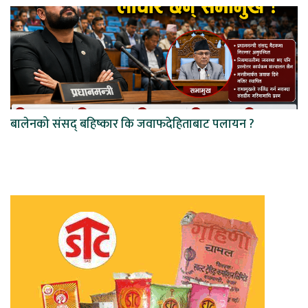
बालेनको संसद् बहिष्कार कि जवाफदेहिताबाट पलायन ?