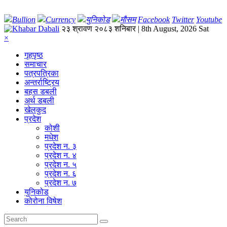
Bullion
Currency
युनिकोड
मौसम
Facebook
Twitter
Youtube
२३ श्रावण २०८३ शनिबार | 8th August, 2026 Sat
×
गृहपृष्‍ठ
समाचार
पत्रपत्रिका
अन्तर्राष्ट्रिय
बहस डबली
अर्थ डबली
खेलकुद
प्रदेश
कोशी
मधेश
प्रदेश न. ३
प्रदेश न. ४
प्रदेश न. ५
प्रदेश न. ६
प्रदेश न. ७
युनिकोड
कोरोना विषेश