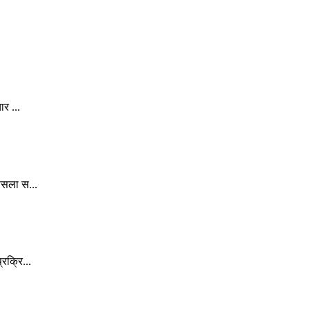
र ...
ैसला स...
रक्रि...