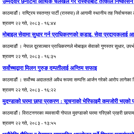
उम्मेदवार छनोटमा आर्थिक चलखेल गरे रास्वपाबाट तत्काल निष्कासन 
काठमाडौं। राष्ट्रिय स्वतन्त्र पार्टी (रास्वपा) ले आगामी स्थानीय तह निर्वाचनका
श्रावण २२ गते, २०८३ - १६:४४
मोबाइल सेवामा सुधार गर्न प्राधिकरणको कडाइ, सेवा प्रदायकलाई आठबु
काठमाडौं । नेपाल दूरसञ्चार प्राधिकरणले मोबाइल सेवाको गुणस्तर सुधार, उपभोक
श्रावण २२ गते, २०८३ - १६:३५
सर्वोच्चद्वारा मिलन गुरुङ दम्पतीलाई अन्तिम सफाइ
काठमाडौं । सर्वोच्च अदालतले अवैध रूपमा सम्पत्ति आर्जन गरेको आरोप लागेका
श्रावण २२ गते, २०८३ - १६:२२
मुदण्डाको घरमा छापा प्रकरण : सूचनाको भेरिफाइमै कमजोरी भएको प्
काठमाडौं। विराटनगरका व्यवसायी गोपाल मुदण्डाको घरमा गरिएको प्रहरी छापामार
श्रावण २२ गते, २०८३ - १३:५५