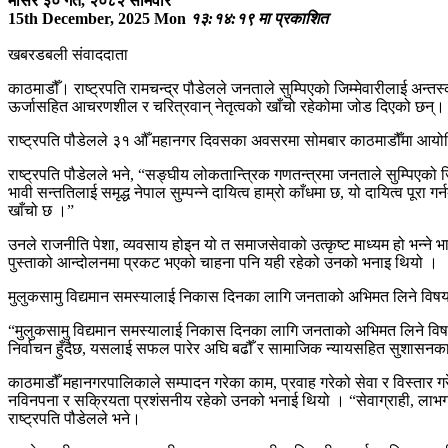
मंसिर ३० गते, २०८२ सोमवार
15th December, 2025 Mon
१३:१४:१९ मा प्रकाशित
खबरडबली संवाददाता
काठमाडौँ। राष्ट्रपति रामचन्द्र पौडेलले जनताले सुम्पिएको जिम्मेवारीलाई अन्त
ऊर्जासहित आचरणशील र चरित्रवान् नेतृत्वको खाँचो रहेकोमा जोड दिएको छन्।
राष्ट्रपति पौडेलले ३१ औँ महानगर दिवसका अवसरमा सोमबार काठमाडौँमा आयोजित 
राष्ट्रपति पौडेलले भने, “सङ्घीय लोकतान्त्रिक गणतन्त्रमा जनताले सुम्पिएको 
भावी सन्ततिलाई समृद्ध नेपाल सुम्पन्ने दायित्व हाम्रो काँधमा छ, यो दायित्व पूर
खाँचो छ ।”
उनले राजनीति पेशा, व्यवसाय होइन यो त समाजसेवाको उत्कृष्ट माध्यम हो भन्ने भाव
पुस्ताको आन्दोलनमा प्रकट भएको चाहना पनि यही रहेको उनको भनाइ थियो ।
मुलुकसामु विद्यमान समस्यालाई निकास दिनका लागि जनताको अभिमत लिने विषय 
“मुलुकसामु विद्यमान समस्यालाई निकास दिनका लागि जनताको अभिमत लिने विषय ल
निर्वाचन हुँदैछ, यसलाई सफल पारेर अघि बढौँ र सामाजिक न्यायसहित सुशासनका म
काठमाडौँ महानगरपालिकाले सम्पादन गरेका काम, प्रवाह गरेको सेवा र विस्तार
नविनपना र सक्रियता प्रशंसनीय रहेको उनको भनाई थियो । “सेवाग्राही, लाभग्रा
राष्ट्रपति पौडेलले भने।