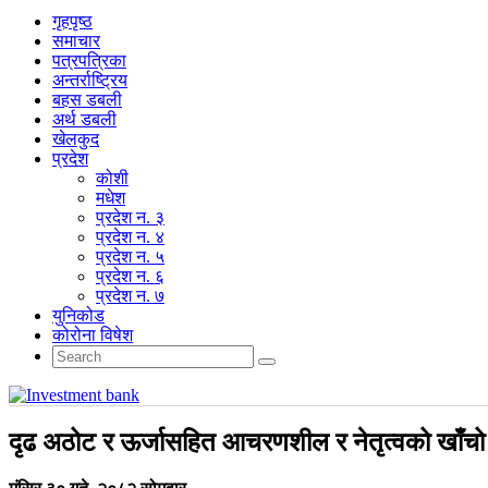
गृहपृष्‍ठ
समाचार
पत्रपत्रिका
अन्तर्राष्ट्रिय
बहस डबली
अर्थ डबली
खेलकुद
प्रदेश
कोशी
मधेश
प्रदेश न. ३
प्रदेश न. ४
प्रदेश न. ५
प्रदेश न. ६
प्रदेश न. ७
युनिकोड
कोरोना विषेश
दृढ अठोट र ऊर्जासहित आचरणशील र नेतृत्वको खाँचो छ