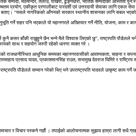
ृतिक सम्पदा, मठमन्दिर, तलाउ, पोखरी, ढुङ्गेधारा, भौतिक सम्पदाको अस्तित्व
्चतम प्रयोग, एकीकृत प्रणालीबाट पारदर्शी एवं उत्तरदायी सेवाका लागि एकल सेवा 
बनाएको बताए। “यसले नागरिकको आँगनको सरकार स्थानीय शासनका लागि सबल भएको स
ुभूति गर्ने सहर पनि भएकाले यो महानगरले अख्तियार गर्ने नीति, योजना, काम र 
त गर्न कुनै कसर बाँकी राख्नुहुने छैन भन्ने मैले विश्वास लिएको छु”, राष्ट्रपति 
निकायको साथ र सहयोग जरुरी रहेको धारणा व्यक्त गरे ।
हेको राजधानीस्थित आधुनिक समयका महानगरवासीको आवश्यकता, चाहना र सपना सम्ब
पति रामसहाय प्रसाद यादव, प्रकाशमानसिंह राउत, सभामुख देवराज घिमिरे र राष्ट्र
 राष्ट्रपति पौडेलले सम्मान गरेको थिए भने उपराष्ट्रपति यादवले उत्कृष्ट काम गर्
माचार र विचार पस्कने गर्छौ । तपाईको आलोचनात्मक सुझाव हाम्रा लागी सधै ग्