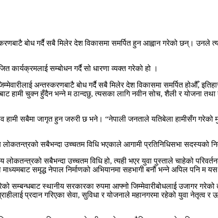
स्करणबाटै बोध गर्दै सबै मिलेर देश विकासमा समर्पित हुन आह्वान गरेको छन्। उनले 
कार्यक्रमलाई सम्बोधन गर्दै सो धारणा व्यक्त गरेको हो ।
जिम्मेवारीलाई अन्तस्करणबाटै बोध गर्दै सबै मिलेर देश विकासमा समर्पित होऔँ, इ
ा गर्नबाट हामी चुक्न हुँदैन भन्ने म ठान्दछु, त्यसका लागि नवीन सोच, शैली र योजना
 हामी सबैमा जागृत हुन जरुरी छ भने। “नेपाली जनताले यतिबेला हामीसँग गरेको मुख्य 
लोकतन्त्रको सबैभन्दा उच्चतम विधि भएकाले आगामी प्रतिनिधिसभा सदस्यको निर
ोकतन्त्रको सबैभन्दा उच्चतम विधि हो, त्यही भएर युवा पुस्ताले चाहेको परिवर्
ाध्यमबाट समृद्ध नेपाल निर्माणको अभियानमा सहभागी बनौं भन्ने अपिल पनि म यस अ
 गरेको सम्बन्धबाट स्थानीय सरकारका रुपमा आफ्नो जिम्मेवारीबोधलाई उजागर गरे
हीलाई प्रदान गरिएका सेवा, सुविधा र योजनाले महानगरमा रहेको युवा नेतृत्व र ऊर