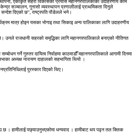
 पुन:स्थापना, एकीकृत सहरी विकासको प्रयास महानगरपालिकाका उदाहरणीय काम
केन्द्र सञ्चालन, गुनासो व्यवस्थापन प्रणालीलाई प्राथमिकता दिनुले
न्देश दिएको छ”, राष्ट्रपति पौडेलले भने।
कार्यक्रम मात्र होइन यसका भोगाइ तथा सिकाइ अन्य पालिकाका लागि उदाहरणीय
पौडेलले भने। उनले राजधानी सहरको समृद्धिका लागि महानगरपालिकाले बनाएको नीतिगत
ोधन गर्ने गुरुतर दायित्व निर्वाहमा काठमाडौँ महानगरपालिकाले आगामी दिनमा
िय सभाका अध्यक्ष नारायण दाहालको सहभागिता थियो ।
ने जनप्रतिनिधिलाई पुरस्कार दिएको थिए।
रह्य छ । हामीलाई पछ्याउनुभएकोमा धन्यवाद । हामीबाट थप पढ्न तल क्लिक