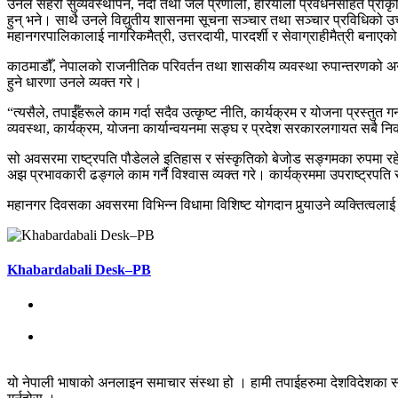
उनले सहरी सुव्यवस्थापन, नदी तथा जल प्रणाली, हरियाली प्रवर्धनसहित प्राक
हुन् भने। साथै उनले विद्युतीय शासनमा सूचना सञ्चार तथा सञ्चार प्रविधिको उच
महानगरपालिकालाई नागरिकमैत्री, उत्तरदायी, पारदर्शी र सेवाग्राहीमैत्री 
काठमाडौँ, नेपालको राजनीतिक परिवर्तन तथा शासकीय व्यवस्था रुपान्तरणको अन
हुने धारणा उनले व्यक्त गरे।
“त्यसैले, तपाईँहरूले काम गर्दा सदैव उत्कृष्ट नीति, कार्यक्रम र योजना प्रस्तु
व्यवस्था, कार्यक्रम, योजना कार्यान्वयनमा सङ्घ र प्रदेश सरकारलगायत सबै 
सो अवसरमा राष्ट्रपति पौडेलले इतिहास र संस्कृतिको बेजोड सङ्गमका रुपमा र
अझ प्रभावकारी ढङ्गले काम गर्नै विश्वास व्यक्त गरे। कार्यक्रममा उपराष्ट्र
महानगर दिवसका अवसरमा विभिन्न विधामा विशिष्ट योगदान पुर्‍याउने व्यक्तित्वलाई
Khabardabali Desk–PB
यो नेपाली भाषाको अनलाइन समाचार संस्था हो । हामी तपाईहरुमा देशविदेशका स