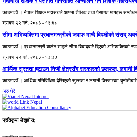
भदौदेखि शैक्षिक र पेसागत मागसहित आन्दोलन गर्ने शिक्षक महासंघको
काठमाडौं । नेपाल शिक्षक महासंघले आफ्ना शैक्षिक तथा पेसागत मागहरू सम्बोध
श्रावण २२ गते, २०८३ - १३:४८
सीमा अभिव्यक्तिमा प्रधानमन्त्रीको जवाफ माग्दै विपक्षीको संसद् अव
काठमाडौँ । प्रधानमन्त्री बालेन शाहले सीमा विवादबारे दिएको अभिव्यक्तिको स्पष
श्रावण २२ गते, २०८३ - १३:३३
आर्थिक सुस्तता हटाउन निजी क्षेत्रसँग सरकारको छलफल, लगानी वि
काठमाडौँ । आर्थिक गतिविधिमा देखिएको सुस्तता र लगानी विस्तारका चुनौतीबार
अरु धेरै
प्रतिकृया लेख्नुहोस्: