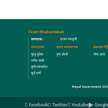
Team Khabardabali
सम्पादक :
अन्जन पराजुली
संवाददाता
बजार व्यवस्थापक
प्रबन्धक निर
फुलु भुजेल
पुष्प ओली
गोमा आले
गणेश पाण्डे
कृति सापकोटा
सूर्य शर्मा
Nepal Government, Inf
Facebook
Twitter
Youtube
Google