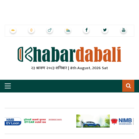
ृष्‍ठ
ाचार
पत्रिका
्राष्ट्रिय
२३ श्रावण २०८३ शनिबार | 8th August, 2026 Sat
स
ली
ली
लकुद
ेश