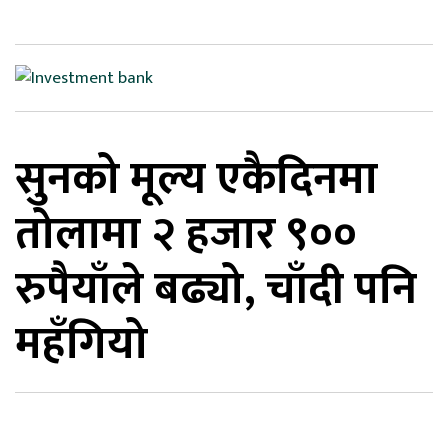
िकोड
ोना
ेश
सुनको मूल्य एकैदिनमा
तोलामा २ हजार ९००
रुपैयाँले बढ्यो, चाँदी पनि
महँगियो