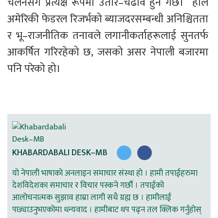
चलनसंगै प्रत्यक्ष रूपमा उतार–चढाव हुने गर्छ।  हाल 
अमेरिकी फेडरल रिजर्भको ब्याजदरसम्बन्धी अनिश्चितता 
र भू–राजनीतिक तनावले लगानीकर्ताहरूलाई सुनतर्फ 
आकर्षित गरिरहेको छ, जसको असर नेपाली बजारमा 
पनि परेको हो।
KHABARDABALI DESK–MB
यो नेपाली भाषाको अनलाइन समाचार संस्था हो । हामी तपाईहरुमा
देशविदेशका समाचार र विचार पस्कने गर्छौ । तपाईको
आलोचनात्मक सुझाव हाम्रा लागी सधै ग्रह्य छ । हामीलाई
पछ्याउनुभएकोमा धन्यवाद । हामीबाट थप पढ्न तल क्लिक गर्नुहोस्