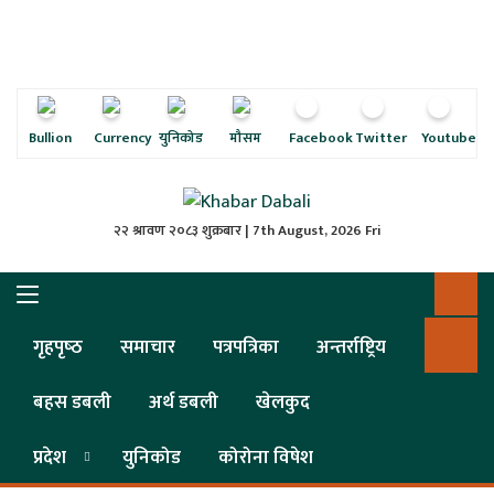
ृष्‍ठ
ाचार
पत्रिका
Bullion
Currency
युनिकोड
मौसम
Facebook
Twitter
Youtube
्राष्ट्रिय
२२ श्रावण २०८३ शुक्रबार | 7th August, 2026 Fri
स
ली
गृहपृष्‍ठ
समाचार
पत्रपत्रिका
अन्तर्राष्ट्रिय
ली
बहस डबली
अर्थ डबली
खेलकुद
लकुद
प्रदेश
युनिकोड
कोरोना विषेश
ेश