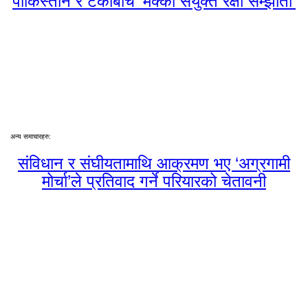
पाकिस्तान र टर्कीबीच ‘मक्का संयुक्त रक्षा सम्झौता’
अन्य समाचारहरु:
संविधान र संघीयतामाथि आक्रमण भए ‘अग्रगामी
मोर्चा’ले प्रतिवाद गर्ने परियारको चेतावनी