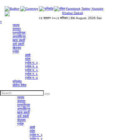
Bullion
Currency
युनिकोड
मौसम
Facebook
Twitter
Youtube
२३ श्रावण २०८३ शनिबार | 8th August, 2026 Sat
×
गृहपृष्‍ठ
समाचार
पत्रपत्रिका
अन्तर्राष्ट्रिय
बहस डबली
अर्थ डबली
खेलकुद
प्रदेश
कोशी
मधेश
प्रदेश न. ३
प्रदेश न. ४
प्रदेश न. ५
प्रदेश न. ६
प्रदेश न. ७
युनिकोड
कोरोना विषेश
गृहपृष्‍ठ
समाचार
पत्रपत्रिका
अन्तर्राष्ट्रिय
बहस डबली
अर्थ डबली
खेलकुद
प्रदेश
कोशी
मधेश
प्रदेश न. ३
प्रदेश न. ४