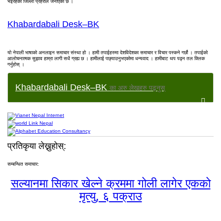
भइरहेको जिल्ला प्रहरीले जनाएको छ ।
Khabardabali Desk–BK
यो नेपाली भाषाको अनलाइन समाचार संस्था हो । हामी तपाईहरुमा देशविदेशका समाचार र विचार पस्कने गर्छौ । तपाईको
आलोचनात्मक सुझाव हाम्रा लागी सधै ग्रह्य छ । हामीलाई पछ्याउनुभएकोमा धन्यवाद । हामीबाट थप पढ्न तल क्लिक
गर्नुहोस् ।
Khabardabali Desk–BK
का अरु लेखहरु पढ्नुस्
प्रतिकृया लेख्नुहोस्:
सम्बन्धित समाचार:
सल्यानमा सिकार खेल्ने क्रममा गोली लागेर एकको
मृत्यु, ६ पक्राउ