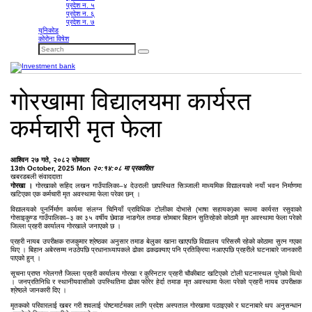
प्रदेश न. ५
प्रदेश न. ६
प्रदेश न. ७
युनिकोड
कोरोना विषेश
गाेरखामा विद्यालयमा कार्यरत
कर्मचारी मृत फेला
आश्विन २७ गते, २०८२ सोमवार
13th October, 2025 Mon
२०:१४:०८ मा प्रकाशित
खबरडबली संवाददाता
गोरखा ।
गोरखाको सहिद लखन गाउँपालिका–४ देउराली छापस्थित सिञ्जाली माध्यमिक विद्यालयको नयाँ भवन निर्माणमा
खटिएका एक कर्मचारी मृत अवस्थामा फेला परेका छन् ।
विद्यालयको पुनर्निर्माण कार्यमा संलग्न चिनियाँ प्राविधिक टोलीका दोभासे (भाषा सहायक)का रूपमा कार्यरत रसुवाको
गोसाइकुण्ड गाउँपालिका–३ का ३५ वर्षीय छेवाङ नाङगेल तमाङ सोमबार बिहान सुतिरहेको कोठामै मृत अवस्थामा फेला परेको
जिल्ला प्रहरी कार्यालय गोरखाले जनाएको छ ।
प्रहरी नायब उपरीक्षक राजकुमार श्रेष्ठका अनुसार तमाङ बेलुका खाना खाएपछि विद्यालय परिसरमै रहेको कोठामा सुत्न गएका
थिए । बिहान अबेरसम्म नउठेपछि प्रधानाध्यापकले ढोका ढकढक्याए पनि प्रतिक्रिया नआएपछि प्रहरीले घटनाबारे जानकारी
पाएको हुन् ।
सूचना प्राप्त गरेलगत्तै जिल्ला प्रहरी कार्यालय गोरखा र कुरिनटार प्रहरी चौकीबाट खटिएको टोली घटनास्थल पुगेको थियो
। जनप्रतिनिधि र स्थानीयवासीको उपस्थितिमा ढोका फोरेर हेर्दा तमाङ मृत अवस्थामा फेला परेको प्रहरी नायब उपरीक्षक
श्रेष्ठले जानकारी दिए ।
मृतकको परिवारलाई खबर गरी शवलाई पोष्टमार्टमका लागि प्रदेश अस्पताल गोरखामा पठाइएको र घटनाबारे थप अनुसन्धान