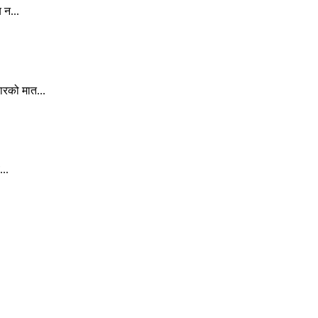
 न...
ारको मात...
..
.