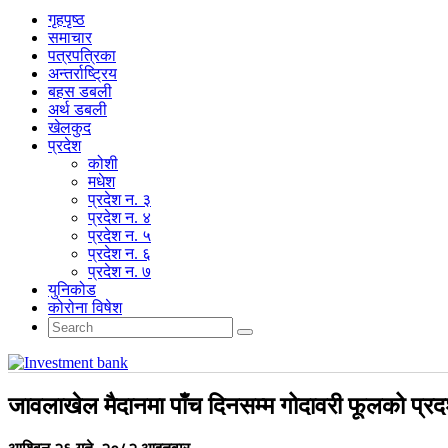
गृहपृष्‍ठ
समाचार
पत्रपत्रिका
अन्तर्राष्ट्रिय
बहस डबली
अर्थ डबली
खेलकुद
प्रदेश
कोशी
मधेश
प्रदेश न. ३
प्रदेश न. ४
प्रदेश न. ५
प्रदेश न. ६
प्रदेश न. ७
युनिकोड
कोरोना विषेश
जावलाखेल मैदानमा पाँच दिनसम्म गोदावरी फूलको प्रदर