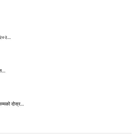
२०२...
स...
्मको दोस्र...