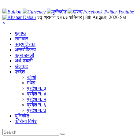
Bullion
Currency
युनिकोड
मौसम
Facebook
Twitter
Youtube
२३ श्रावण २०८३ शनिबार | 8th August, 2026 Sat
×
गृहपृष्‍ठ
समाचार
पत्रपत्रिका
अन्तर्राष्ट्रिय
बहस डबली
अर्थ डबली
खेलकुद
प्रदेश
कोशी
मधेश
प्रदेश न. ३
प्रदेश न. ४
प्रदेश न. ५
प्रदेश न. ६
प्रदेश न. ७
युनिकोड
कोरोना विषेश