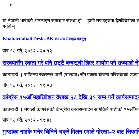
यो नेपाली भाषाको अनलाइन समाचार संस्था हो । हामी तपाईहरुमा देशविदेशका स
गर्नुहोस् ।
Khabardabali Desk–BK
का अरु लेखहरु पढ्नुस्
पौष १८ गते, २०८२ - २०:१२
रास्वपासँग एकता गरे पनि छुट्टै बन्दसूची लिएर आयोग पुगे उज्यालो न
काठमाडौं । राष्ट्रिय स्वतन्त्र पार्टी (रास्वपा) सँग एकता घोषणा गरिसकेको उज्याल
पौष १८ गते, २०८२ - १९:५३
कांग्रेस १५औँ महाधिवेशन वैशाख २८ देखि ३१ सम्म गर्ने कार्यसम्प
काठमाडौं । नेपाली कांग्रेसको केन्द्रीय कार्यसम्पादन समितिले पार्टीको १५औँ 
पौष १८ गते, २०८२ - १९:४८
गुण्डाका नाइके भनेर चिनिने चक्रे मिलन एमाले गोरखा–२ बाट सिफा