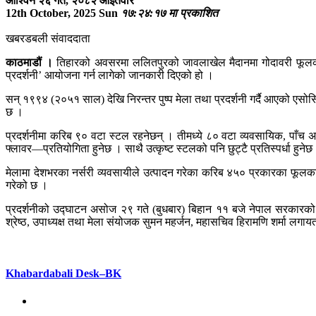
आश्विन २६ गते, २०८२ आइतवार
12th October, 2025 Sun
१७:२४:१७ मा प्रकाशित
खबरडबली संवाददाता
काठमाडौं ।
तिहारको अवसरमा ललितपुरको जावलाखेल मैदानमा गोदावरी फूलको 
प्रदर्शनी’ आयोजना गर्न लागेको जानकारी दिएको हो ।
सन् १९९४ (२०५१ साल) देखि निरन्तर पुष्प मेला तथा प्रदर्शनी गर्दै आएको एसो
छ ।
प्रदर्शनीमा करिब ९० वटा स्टल रहनेछन् । तीमध्ये ८० वटा व्यवसायिक, पाँच अ
फ्लावर—प्रतियोगिता हुनेछ । साथै उत्कृष्ट स्टलको पनि छुट्टै प्रतिस्पर्धा हुन
मेलामा देशभरका नर्सरी व्यवसायीले उत्पादन गरेका करिब ४५० प्रकारका फूलका वि
गरेको छ ।
प्रदर्शनीको उद्घाटन असोज २९ गते (बुधबार) बिहान ११ बजे नेपाल सरकारको क
श्रेष्ठ, उपाध्यक्ष तथा मेला संयोजक सुमन महर्जन, महासचिव हिरामणि शर्मा लग
Khabardabali Desk–BK