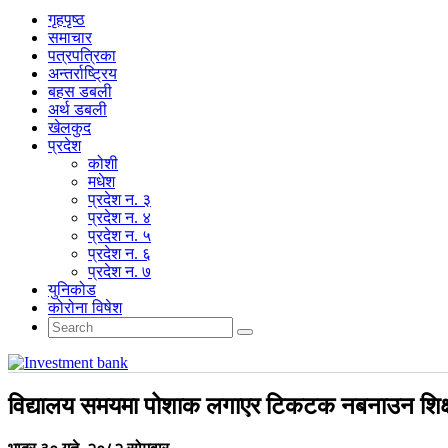
गृहपृष्‍ठ
समाचार
पत्रपत्रिका
अन्तर्राष्ट्रिय
बहस डबली
अर्थ डबली
खेलकुद
प्रदेश
कोशी
मधेश
प्रदेश न. ३
प्रदेश न. ४
प्रदेश न. ५
प्रदेश न. ६
प्रदेश न. ७
युनिकोड
कोरोना विषेश
विद्यालय समयमा पोशाक लगाएर टिकटक नबनाउन शिक्षक