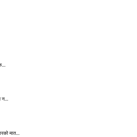
क...
 न...
ारको मात...