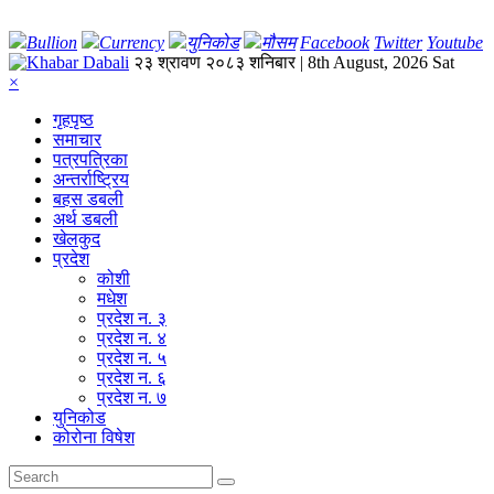
Bullion
Currency
युनिकोड
मौसम
Facebook
Twitter
Youtube
२३ श्रावण २०८३ शनिबार | 8th August, 2026 Sat
×
गृहपृष्‍ठ
समाचार
पत्रपत्रिका
अन्तर्राष्ट्रिय
बहस डबली
अर्थ डबली
खेलकुद
प्रदेश
कोशी
मधेश
प्रदेश न. ३
प्रदेश न. ४
प्रदेश न. ५
प्रदेश न. ६
प्रदेश न. ७
युनिकोड
कोरोना विषेश