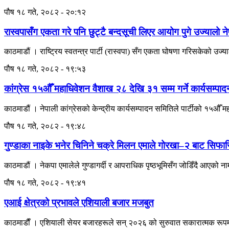
पौष १८ गते, २०८२ - २०:१२
रास्वपासँग एकता गरे पनि छुट्टै बन्दसूची लिएर आयोग पुगे उज्यालो न
काठमाडौं । राष्ट्रिय स्वतन्त्र पार्टी (रास्वपा) सँग एकता घोषणा गरिसकेको उज्याल
पौष १८ गते, २०८२ - १९:५३
कांग्रेस १५औँ महाधिवेशन वैशाख २८ देखि ३१ सम्म गर्ने कार्यसम्प
काठमाडौं । नेपाली कांग्रेसको केन्द्रीय कार्यसम्पादन समितिले पार्टीको १५औँ 
पौष १८ गते, २०८२ - १९:४८
गुण्डाका नाइके भनेर चिनिने चक्रे मिलन एमाले गोरखा–२ बाट सिफा
काठमाडौं । नेकपा एमालेले गुण्डागर्दी र आपराधिक पृष्ठभूमिसँग जोडिँदै आएको 
पौष १८ गते, २०८२ - १९:४१
एआई क्षेत्रको प्रभावले एशियाली बजार मजबुत
काठमाडाैँ । एशियाली सेयर बजारहरूले सन् २०२६ को सुरुवात सकारात्मक रूपमा