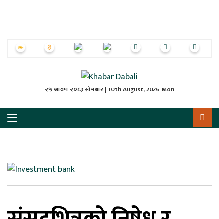
ृष्‍ठ
ाचार
पत्रिका
्राष्ट्रिय
२५ श्रावण २०८३ सोमबार | 10th August, 2026 Mon
स
ली
ली
लकुद
संसदभित्रको निषेध र
ेश