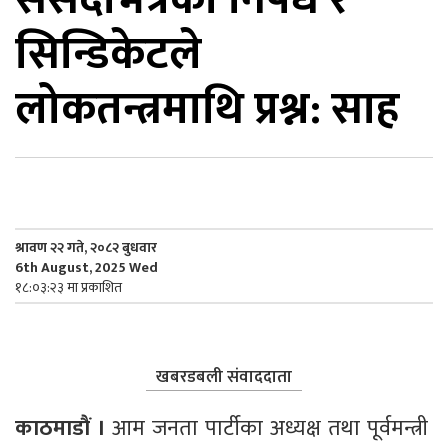
सिन्डिकेटले
िकोड
लोकतन्त्रमाथि प्रश्न: साह
ोना
ेश
श्रावण २२ गते, २०८२ बुधवार
6th August, 2025 Wed
१८:०३:२३ मा प्रकाशित
खबरडबली संवाददाता
काठमाडाैं । 
आम जनता पार्टीका अध्यक्ष तथा पूर्वमन्त्री 