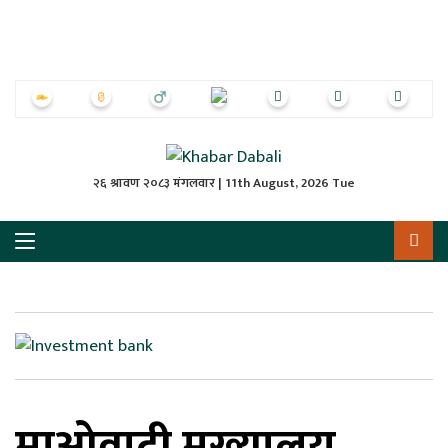
ृष्‍ठ
ाचार
पत्रिका
्राष्ट्रिय
२६ श्रावण २०८३ मंगलवार | 11th August, 2026 Tue
स
ली
ली
लकुद
माओवादी मूख्यालय
ेश