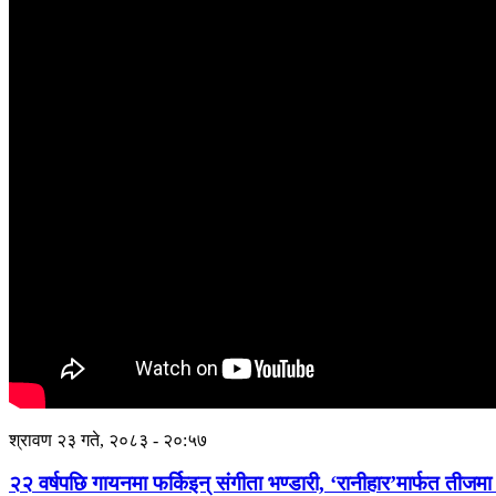
श्रावण २३ गते, २०८३ - २०:५७
२२ वर्षपछि गायनमा फर्किइन् संगीता भण्डारी, ‘रानीहार’मार्फत तीजमा 