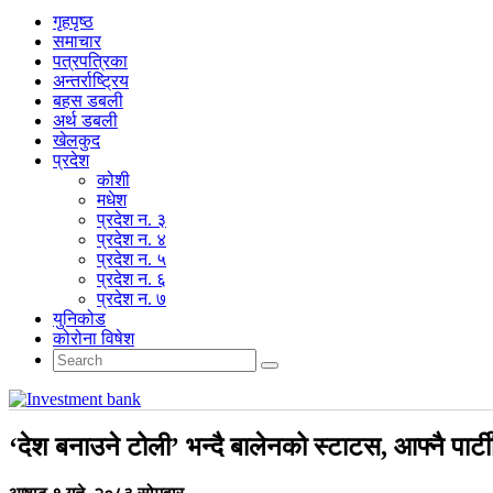
गृहपृष्‍ठ
समाचार
पत्रपत्रिका
अन्तर्राष्ट्रिय
बहस डबली
अर्थ डबली
खेलकुद
प्रदेश
कोशी
मधेश
प्रदेश न. ३
प्रदेश न. ४
प्रदेश न. ५
प्रदेश न. ६
प्रदेश न. ७
युनिकोड
कोरोना विषेश
‘देश बनाउने टोली’ भन्दै बालेनको स्टाटस, आफ्नै पार्टीभ