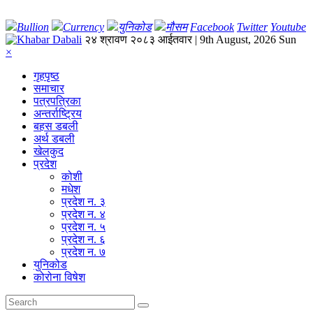
Bullion
Currency
युनिकोड
मौसम
Facebook
Twitter
Youtube
२४ श्रावण २०८३ आईतवार | 9th August, 2026 Sun
×
गृहपृष्‍ठ
समाचार
पत्रपत्रिका
अन्तर्राष्ट्रिय
बहस डबली
अर्थ डबली
खेलकुद
प्रदेश
कोशी
मधेश
प्रदेश न. ३
प्रदेश न. ४
प्रदेश न. ५
प्रदेश न. ६
प्रदेश न. ७
युनिकोड
कोरोना विषेश