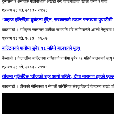
दुर्व्यसनी र अनैतिक गतिविधिको अखडा बन्दै काठमाडौंका खाली जग्गा र पार्क
श्रावण २३ गते, २०८३ - २१:२३
‘जहाज हल्लिँदैमा दुर्घटना हुँदैन, सरकारको उडान गन्तव्यमा पुर्‍याउँछौं
काठमाडौं । राष्ट्रिय स्वतन्त्र पार्टीका सभापति रवि लामिछानेले आफ्नो नेतृत्वमा रह
श्रावण २३ गते, २०८३ - २१:०७
बाल्टिनको पानीमा डुबेर १८ महिने बालकको मृत्यु
कैलाली । कैलालीमा बाल्टिनमा राखिएको पानीमा डुबेर १८ महिने बालकको मृत्
श्रावण २३ गते, २०८३ - २१:०१
तीजमा गुञ्जिँदैछ ‘तीजको रहर आयो बरिलै’, दीपा नारायण झाको एक
काठमाडौं । तीजको मौलिकता र नेपाली सांगीतिक संस्कृतिलाई केन्द्रमा राख्दै 