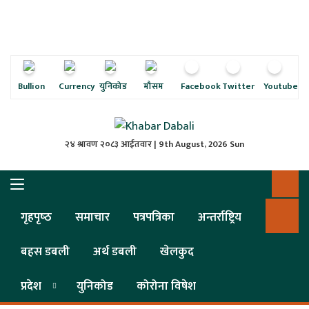
ृष्‍ठ
ाचार
पत्रिका
Bullion
Currency
युनिकोड
मौसम
Facebook
Twitter
Youtube
्राष्ट्रिय
२४ श्रावण २०८३ आईतवार | 9th August, 2026 Sun
स
ली
गृहपृष्‍ठ
समाचार
पत्रपत्रिका
अन्तर्राष्ट्रिय
ली
बहस डबली
अर्थ डबली
खेलकुद
लकुद
प्रदेश
युनिकोड
कोरोना विषेश
ेश