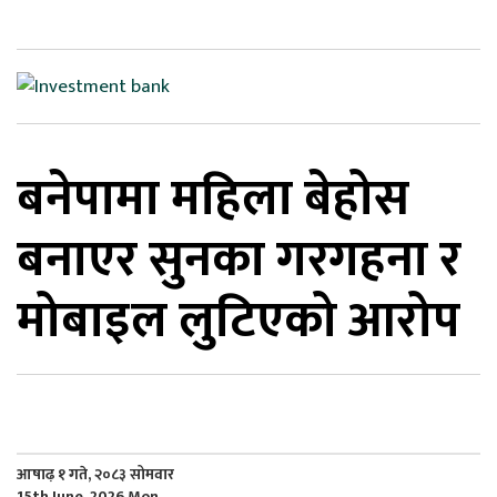
िकोड
ोना
ेश
बनेपामा महिला बेहोस
बनाएर सुनका गरगहना र
मोबाइल लुटिएको आरोप
आषाढ़ १ गते, २०८३ सोमवार
15th June, 2026 Mon