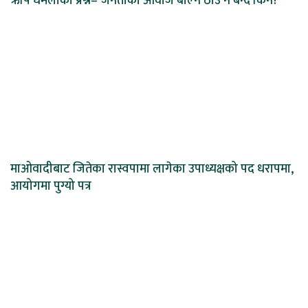
ऋषि धमलाको प्रश्न–‘जनताको आवाज बोल्ने ठाउँ नै बन्द किन?’
माओवादीबाट जितेका रास्वपामा लागेका उपाध्यक्षको पद धरापमा,
आयोगमा पुग्यो पत्र