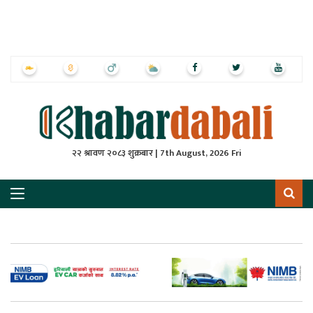
ृष्‍ठ
ाचार
पत्रिका
्राष्ट्रिय
२२ श्रावण २०८३ शुक्रबार | 7th August, 2026 Fri
स
ली
ली
लकुद
ेश