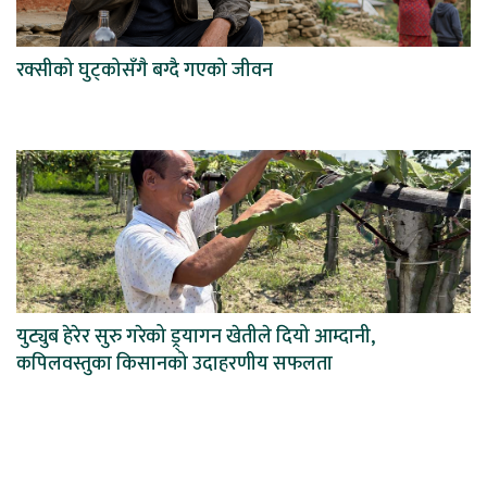
रक्सीको घुट्कोसँगै बग्दै गएको जीवन
युट्युब हेरेर सुरु गरेको ड्र्यागन खेतीले दियो आम्दानी,
कपिलवस्तुका किसानको उदाहरणीय सफलता