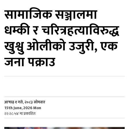
सामाजिक सञ्जालमा
िकोड
धम्की र चरित्रहत्याविरुद्ध
ोना
ेश
खुश्वु ओलीको उजुरी, एक
जना पक्राउ
आषाढ़ १ गते, २०८३ सोमवार
15th June, 2026 Mon
२२:२८:५४ मा प्रकाशित