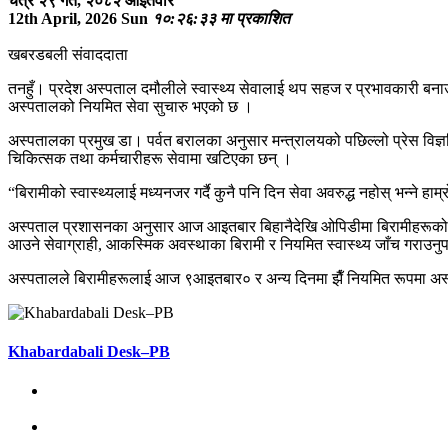
चैत्र २९ गते, २०८२ आइतवार
12th April, 2026 Sun
१०:२६:३३ मा प्रकाशित
खबरडबली संवाददाता
तनहुँ। प्रदेश अस्पताल दमौलीले स्वास्थ्य सेवालाई थप सहज र प्रभावकारी बना
अस्पतालको नियमित सेवा सुचारु भएको छ ।
अस्पतालका प्रमुख डा। पर्वत बरालका अनुसार मन्त्रालयको पछिल्लो प्रेस विज्ञप्
चिकित्सक तथा कर्मचारीहरू सेवामा खटिएका छन् ।
“बिरामीको स्वास्थ्यलाई मध्यनजर गर्दै कुनै पनि दिन सेवा अवरुद्ध नहोस् भन्
अस्पताल प्रशासनका अनुसार आज आइतबार बिहानैदेखि ओपिडीमा बिरामीहरूको चाप
आउने सेवाग्राही, आकस्मिक अवस्थाका बिरामी र नियमित स्वास्थ्य जाँच गराउनुप
अस्पतालले बिरामीहरूलाई आज ९आइतबार० र अन्य दिनमा झैँ नियमित रूपमा अस्
Khabardabali Desk–PB