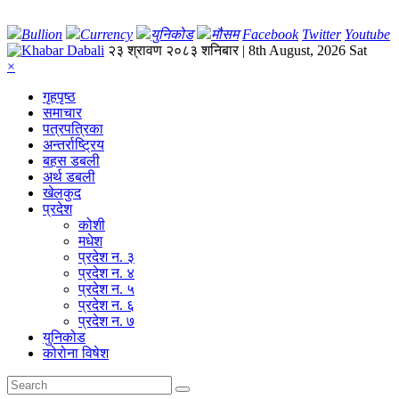
Bullion
Currency
युनिकोड
मौसम
Facebook
Twitter
Youtube
२३ श्रावण २०८३ शनिबार | 8th August, 2026 Sat
×
गृहपृष्‍ठ
समाचार
पत्रपत्रिका
अन्तर्राष्ट्रिय
बहस डबली
अर्थ डबली
खेलकुद
प्रदेश
कोशी
मधेश
प्रदेश न. ३
प्रदेश न. ४
प्रदेश न. ५
प्रदेश न. ६
प्रदेश न. ७
युनिकोड
कोरोना विषेश