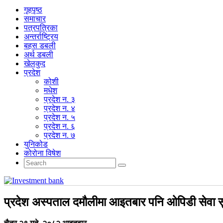
गृहपृष्‍ठ
समाचार
पत्रपत्रिका
अन्तर्राष्ट्रिय
बहस डबली
अर्थ डबली
खेलकुद
प्रदेश
कोशी
मधेश
प्रदेश न. ३
प्रदेश न. ४
प्रदेश न. ५
प्रदेश न. ६
प्रदेश न. ७
युनिकोड
कोरोना विषेश
प्रदेश अस्पताल दमौलीमा आइतबार पनि ओपिडी सेवा स