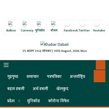
ृष्‍ठ
ाचार
पत्रिका
Bullion
Currency
युनिकोड
मौसम
Facebook
Twitter
Youtube
्राष्ट्रिय
२५ श्रावण २०८३ सोमबार | 10th August, 2026 Mon
स
ली
गृहपृष्‍ठ
समाचार
पत्रपत्रिका
अन्तर्राष्ट्रिय
ली
बहस डबली
अर्थ डबली
खेलकुद
लकुद
प्रदेश
युनिकोड
कोरोना विषेश
ेश