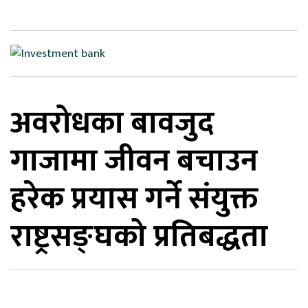
िकोड
ोना
ेश
अवरोधका बावजुद
गाजामा जीवन बचाउन
हरेक प्रयास गर्ने संयुक्त
राष्ट्रसङ्घको प्रतिबद्धता