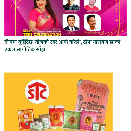
तीजमा गुञ्जिँदैछ ‘तीजको रहर आयो बरिलै’, दीपा नारायण झाको
एकल सांगीतिक साँझ