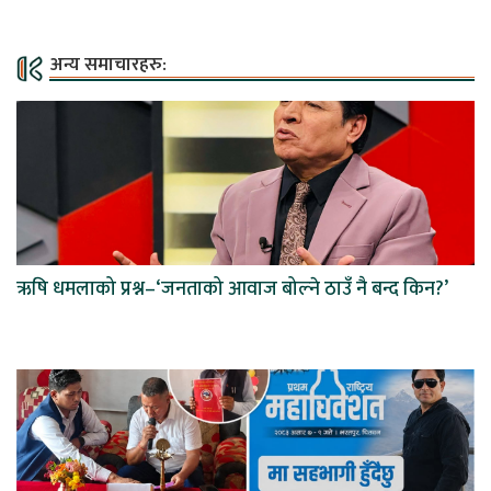
अन्य समाचारहरु:
ऋषि धमलाको प्रश्न–‘जनताको आवाज बोल्ने ठाउँ नै बन्द किन?’