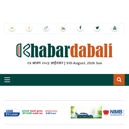
ृष्‍ठ
ाचार
पत्रिका
्राष्ट्रिय
२४ श्रावण २०८३ आईतवार | 9th August, 2026 Sun
स
ली
ली
लकुद
ेश