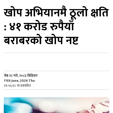
खोप अभियानमै ठूलो क्षति
िकोड
: ४१ करोड रुपैयाँ
ोना
ेश
बराबरको खोप नष्ट
जेष्ठ २८ गते, २०८३ बिहिवार
11th June, 2026 Thu
२१:५६:१८ मा प्रकाशित