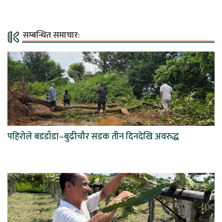
सम्बन्धित समाचार:
पहिरोले बडडाँडा–बुढीचौर सडक तीन दिनदेखि अवरुद्ध