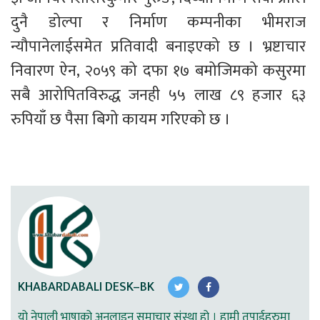
दुनै डोल्पा र निर्माण कम्पनीका भीमराज 
न्यौपानेलाईसमेत प्रतिवादी बनाइएको छ । भ्रष्टाचार 
निवारण ऐन, २०५९ को दफा १७ बमोजिमको कसुरमा 
सबै आरोपितविरुद्ध जनही ५५ लाख ८९ हजार ६३ 
रुपियाँ छ पैसा बिगो कायम गरिएको छ । 
KHABARDABALI DESK–BK
यो नेपाली भाषाको अनलाइन समाचार संस्था हो । हामी तपाईहरुमा