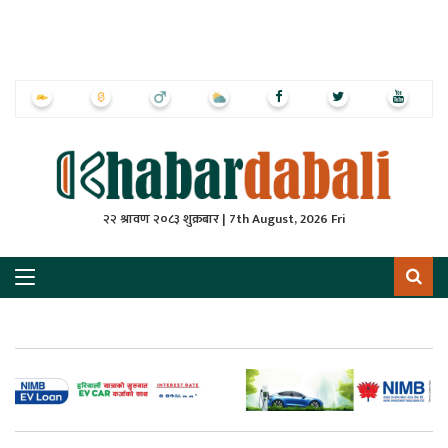
ृष्‍ठ
ाचार
पत्रिका
्राष्ट्रिय
२२ श्रावण २०८३ शुक्रबार | 7th August, 2026 Fri
स
ली
ली
लकुद
ेश