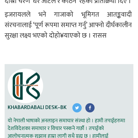
दोस्रो चरण ‘धेरै जटिल र कठिन’ रहेको प्रतिक्रिया दिए ।
इजरायलले भने गाजाको भूमिगत आतङ्कवादी 
संरचनालाई ‘पूर्ण रूपमा समाप्त गर्नु’ आफ्नो दीर्घकालीन 
सुरक्षा लक्ष्य भएको दोहो¥याएको छ । रासस
KHABARDABALI DESK–BK
यो नेपाली भाषाको अनलाइन समाचार संस्था हो । हामी तपाईहरुमा
देशविदेशका समाचार र विचार पस्कने गर्छौ । तपाईको
आलोचनात्मक सुझाव हाम्रा लागी सधै ग्रह्य छ । हामीलाई