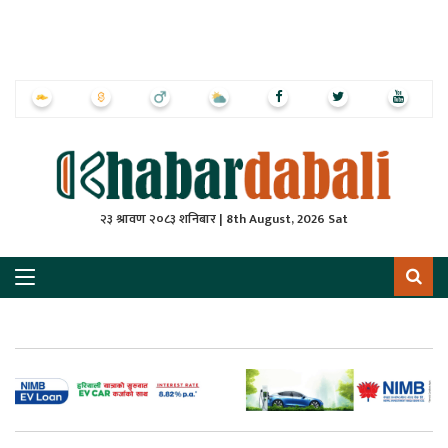
ृष्‍ठ
ाचार
पत्रिका
्राष्ट्रिय
२३ श्रावण २०८३ शनिबार | 8th August, 2026 Sat
स
ली
ली
लकुद
ेश