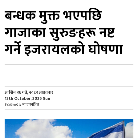
बन्धक मुक्त भएपछि
िकोड
गाजाका सुरुङहरू नष्ट
ोना
ेश
गर्ने इजरायलको घोषणा
आश्विन २६ गते, २०८२ आइतवार
12th October, 2025 Sun
१८:०७:०७ मा प्रकाशित