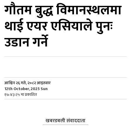
गौतम बुद्ध विमानस्थलमा
िकोड
थाई एयर एसियाले पुनः
ोना
ेश
उडान गर्ने
आश्विन २६ गते, २०८२ आइतवार
12th October, 2025 Sun
१७:४३:२५ मा प्रकाशित
खबरडबली संवाददाता