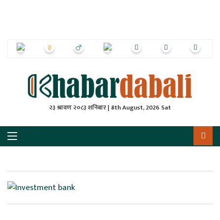
ृष्‍ठ
ाचार
पत्रिका
्राष्ट्रिय
२३ श्रावण २०८३ शनिबार | 8th August, 2026 Sat
स
ली
ली
लकुद
ेश