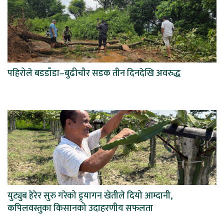
पहिरोले बडडाँडा–बुढीचौर सडक तीन दिनदेखि अवरुद्ध
युट्युब हेरेर सुरु गरेको ड्र्यागन खेतीले दियो आम्दानी,
कपिलवस्तुका किसानको उदाहरणीय सफलता