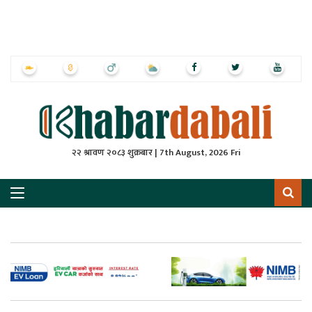
ृष्‍ठ
ाचार
पत्रिका
्राष्ट्रिय
२२ श्रावण २०८३ शुक्रबार | 7th August, 2026 Fri
स
ली
ली
लकुद
ेश