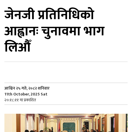
जेनजी प्रतिनिधिको
िकोड
आह्वानः चुनावमा भाग
ोना
ेश
लिऔँ
आश्विन २५ गते, २०८२ शनिवार
11th October, 2025 Sat
२०:१८:११ मा प्रकाशित