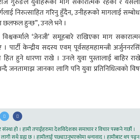
 धनराज गुरुङले युवाहरूको माग सकारात्मक रहेको र यसला
गलाई निरुत्साहित गरिनु हुँदैन, उनीहरूको मागलाई सम्बोध
षयमा छलफल हुन्छ”, उनले भने । 
न विश्वकर्माले ‘जेनजी’ समूहबारे राखिएका माग सकारात्म
। पार्टी केन्द्रीय सदस्य एवम् पूर्वसहमहामन्त्री अर्जुननरसि
 हित हुने धारणा राखे । उनले युवा पुस्तालाई बाहिर राखे
भन्दै जनतामाझ जानका लागि पनि युवा प्रतिनिधित्वको विष
ंस्था हो । हामी तपाईहरुमा देशविदेशका समाचार र विचार पस्कने गर्छौ ।
लागी सधै ग्रह्य छ । हामीलाई पछ्याउनुभएकोमा धन्यवाद । हामीबाट थप पढ्न