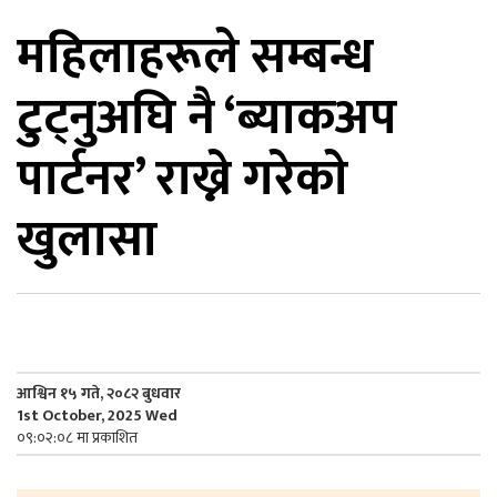
महिलाहरूले सम्बन्ध
िकोड
टुट्नुअघि नै ‘ब्याकअप
ोना
ेश
पार्टनर’ राख्ने गरेकाे
खुलासा
आश्विन १५ गते, २०८२ बुधवार
1st October, 2025 Wed
०९:०२:०८ मा प्रकाशित