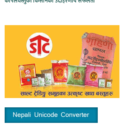
कपिलवस्तुका किसानको उदाहरणीय सफलता