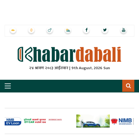
ृष्‍ठ
ाचार
पत्रिका
्राष्ट्रिय
२४ श्रावण २०८३ आईतवार | 9th August, 2026 Sun
स
ली
ली
लकुद
ेश