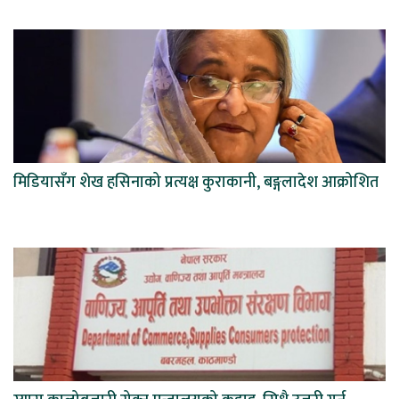
मिडियासँग शेख हसिनाको प्रत्यक्ष कुराकानी, बङ्गलादेश आक्रोशित