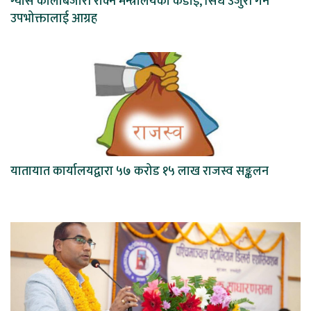
ग्यास कालोबजारी रोक्न मन्त्रालयको कडाइ, सिधै उजुरी गर्न
उपभोक्तालाई आग्रह
यातायात कार्यालयद्वारा ५७ करोड १५ लाख राजस्व सङ्कलन