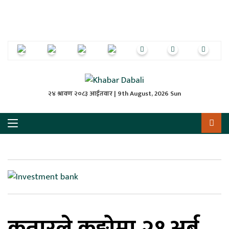
ृष्‍ठ
ाचार
पत्रिका
्राष्ट्रिय
२४ श्रावण २०८३ आईतवार | 9th August, 2026 Sun
स
ली
ली
लकुद
कतारले कङ्गोमा २१ अर्ब
ेश