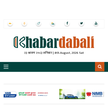
ृष्‍ठ
ाचार
पत्रिका
्राष्ट्रिय
२३ श्रावण २०८३ शनिबार | 8th August, 2026 Sat
स
ली
ली
लकुद
ेश