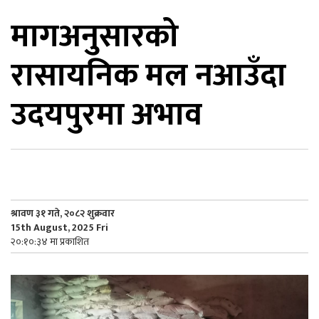
मागअनुसारको
िकोड
रासायनिक मल नआउँदा
ोना
ेश
उदयपुरमा अभाव
श्रावण ३१ गते, २०८२ शुक्रवार
15th August, 2025 Fri
२०:१०:३४ मा प्रकाशित