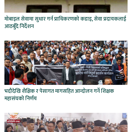
मोबाइल सेवामा सुधार गर्न प्राधिकरणको कडाइ, सेवा प्रदायकलाई
आठबुँदे निर्देशन
भदौदेखि शैक्षिक र पेसागत मागसहित आन्दोलन गर्ने शिक्षक
महासंघको निर्णय