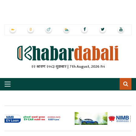
ृष्‍ठ
ाचार
पत्रिका
्राष्ट्रिय
२२ श्रावण २०८३ शुक्रबार | 7th August, 2026 Fri
स
ली
ली
लकुद
ेश