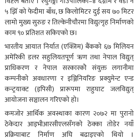
विष्टले बताए । रघुगङ्गा गाउँपालिका–४ दग्नाम र वडा नं 
५ झिँ को फेदीमा बाँध, छ किलोमिटर दुई सय ७० मिटर 
लामो मुख्य सुरुङ र तिल्केनीचौरमा विद्युत्गृह निर्माणको 
काम ९० प्रतिशत सकिएको छ।
भारतीय आयात निर्यात (एक्जिम) बैंकको ६७ मिलियन 
अमेरिकी डलर सहुलियतपूर्ण ऋण तथा नेपाल विद्युत् 
प्राधिकरण र नेपाल सरकारकोे संयुक्त लगानीमा 
कम्पनीको अवधारणा र इञ्जिनियरिङ प्रक्युमेन्ट एन्ड 
कन्ट्रयाक्ट (इपिसी) प्रारूपमा राहुघाट जलविद्युत् 
आयोजना सञ्चालन गरिएको हो।
कमजोर आर्थिक अवस्थाका कारण २०७२ मा पुरानो 
ठेकेदार आइभीआरसीएलसँगको ठेक्का तोडेर नयाँ 
प्रक्रियाबाट निर्माण अघि बढाइएको थियो । 