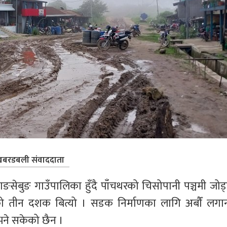
बरडबली संवाददाता
बुङ गाउँपालिका हुँदै पाँचथरको चिसोपानी पञ्चमी जोड्न
एको तीन दशक बित्यो । सडक निर्माणका लागि अबौँं लगान
भने सकेको छैन ।