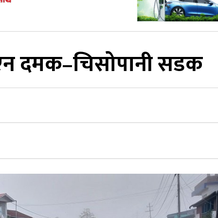
ि भएन दमक–चिसोपानी सडक