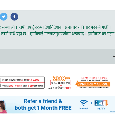
ंस्था हो । हामी तपाईहरुमा देशविदेशका समाचार र विचार पस्कने गर्छौ ।
लागी सधै ग्रह्य छ । हामीलाई पछ्याउनुभएकोमा धन्यवाद । हामीबाट थप पढ्न