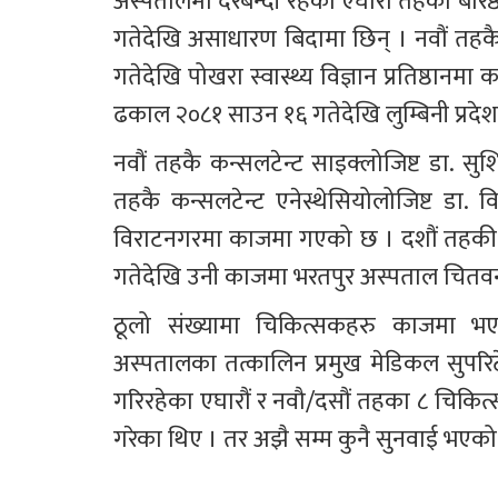
अस्पतालमा दरबन्दी रहेका एघारौँ तहका बरिष्ठ
गतेदेखि असाधारण बिदामा छिन् । नवौं तहकै क
गतेदेखि पोखरा स्वास्थ्य विज्ञान प्रतिष्ठानम
ढकाल २०८१ साउन १६ गतेदेखि लुम्बिनी प्र
नवौं तहकै कन्सलटेन्ट साइक्लोजिष्ट डा. सुश
तहकै कन्सलटेन्ट एनेस्थेसियोलोजिष्ट डा
विराटनगरमा काजमा गएको छ । दशौं तहकी कन्स
गतेदेखि उनी काजमा भरतपुर अस्पताल चितवन
ठूलो संख्यामा चिकित्सकहरु काजमा भए
अस्पतालका तत्कालिन प्रमुख मेडिकल सुपरिटे
गरिरहेका एघारौं र नवौ/दसौं तहका ८ चिकित्स
गरेका थिए । तर अझै सम्म कुनै सुनवाई भएको 