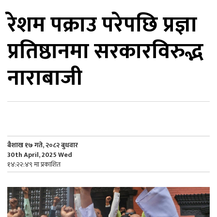
रेशम पक्राउ परेपछि प्रज्ञा
िकोड
प्रतिष्ठानमा सरकारविरुद्भ
ोना
ेश
नाराबाजी
बैशाख १७ गते, २०८२ बुधवार
30th April, 2025 Wed
१४:२२:४९ मा प्रकाशित