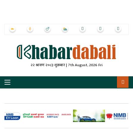
ृष्‍ठ
ाचार
पत्रिका
्राष्ट्रिय
२२ श्रावण २०८३ शुक्रबार | 7th August, 2026 Fri
स
ली
ली
लकुद
ेश