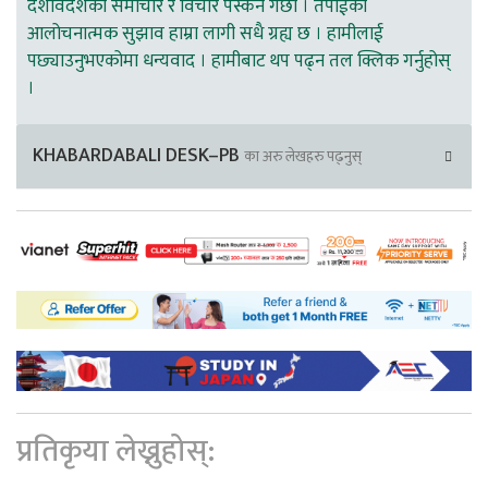
देशविदेशका समाचार र विचार पस्कने गर्छौ । तपाईको
आलोचनात्मक सुझाव हाम्रा लागी सधै ग्रह्य छ । हामीलाई
पछ्याउनुभएकोमा धन्यवाद । हामीबाट थप पढ्न तल क्लिक गर्नुहोस्
।
KHABARDABALI DESK–PB
का अरु लेखहरु पढ्नुस्
प्रतिकृया लेख्नुहोस्: