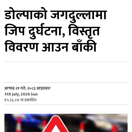
डोल्पाको जगदुल्लामा
िकोड
जिप दुर्घटना, विस्तृत
ोना
ेश
विवरण आउन बाँकी
आषाढ़ २१ गते, २०८३ आइतवार
5th July, 2026 Sun
१५:२६:२४ मा प्रकाशित