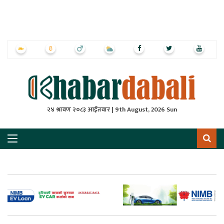
ृष्‍ठ
ाचार
पत्रिका
्राष्ट्रिय
२४ श्रावण २०८३ आईतवार | 9th August, 2026 Sun
स
ली
ली
लकुद
ेश