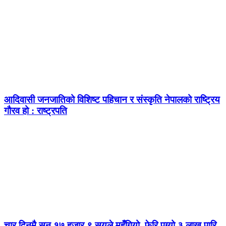
आदिवासी जनजातिको विशिष्ट पहिचान र संस्कृति नेपालको राष्ट्रिय
गौरव हो : राष्ट्रपति
चार दिनमै सुन १७ हजार ९ सयले महँगियो, फेरि पुग्यो ३ लाख पारि