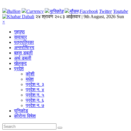
Bullion
Currency
युनिकोड
मौसम
Facebook
Twitter
Youtube
२४ श्रावण २०८३ आईतवार | 9th August, 2026 Sun
×
गृहपृष्‍ठ
समाचार
पत्रपत्रिका
अन्तर्राष्ट्रिय
बहस डबली
अर्थ डबली
खेलकुद
प्रदेश
कोशी
मधेश
प्रदेश न. ३
प्रदेश न. ४
प्रदेश न. ५
प्रदेश न. ६
प्रदेश न. ७
युनिकोड
कोरोना विषेश