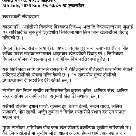
आषाढ़ २१ गते, २०८३ आइतवार
5th July, 2026 Sun
१५:५३:०५ मा प्रकाशित
खबरडबली संवाददाता
काठमाडौँ। आईसीसी क्रिकेट विश्वकप लिग–२ अन्तर्गत नेदरल्यान्ड्समा जुलाई
२१ तारिखदेखि सुरु हुने त्रिदेशीय सिरिजमा भाग लिन जान खेलाडीको बिदाइ
गरिएको छ ।
नेपाल क्रिकेट सङ्घ (क्यान)का अध्यक्ष चतुबहादुर चन्द, उपाध्यक्ष रोशन सिंह,
सचिव पारस खड्कालगायतले आइतबार खेलाडीको बिदाइ गरे। सिरिजका
नेपाल आयोजक नेदरल्यान्ड्स र नामिबियाबिच प्रतिस्पर्धा हुनेछ ।
यस सिरिजका लागि क्यानले यसअघि नै रोहितकुमार पौडेलको कप्तानीमा नेपाली
राष्ट्रिय टोलीको घोषणा गरिसकेको छ । १५ सदस्यीय मुख्य टोलीको
उपकप्तानमा दीपेन्द्रसिंह ऐरी रहेको छन् ।
टोलीमा लेग स्पिन सन्दीप लामिछानेसहित कुशल भुर्तेल, आसिफ सेख, आरिफ
सेख र सोमपाल कामी जस्ता अनुभवी खेलाडी यथावत् छन्।
यसैगरी टोलीमा इशान पाण्डे, गुल्सन झा, करण केसी, नन्दन यादव, ललित
राजवंशी, भीम सार्की, अर्जुन कुमाल र विनोद भण्डारीले स्थान बनाउन सफल
भएको छन्।
मुख्य टोलीका अतिरिक्त पाँच जना खेलाडीलाई वैकल्पिक सूचीमा राखिएको छ।
वैकल्पिक खेलाडीमा सुन्दीप जोरा, शाहब आलम, हेमन्त धामी, आकाश चन्द र