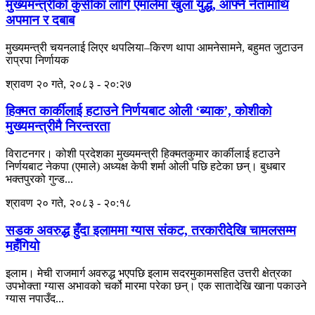
मुख्यमन्त्रीको कुर्सीका लागि एमालेमा खुला युद्ध, आफ्नै नेतामाथि
अपमान र दबाब
मुख्यमन्त्री चयनलाई लिएर थपलिया–किरण थापा आमनेसामने, बहुमत जुटाउन
राप्रपा निर्णायक
श्रावण २० गते, २०८३ - २०:२७
हिक्मत कार्कीलाई हटाउने निर्णयबाट ओली ‘ब्याक’, कोशीको
मुख्यमन्त्रीमै निरन्तरता
विराटनगर। कोशी प्रदेशका मुख्यमन्त्री हिक्मतकुमार कार्कीलाई हटाउने
निर्णयबाट नेकपा (एमाले) अध्यक्ष केपी शर्मा ओली पछि हटेका छन्। बुधबार
भक्तपुरको गुन्ड...
श्रावण २० गते, २०८३ - २०:१८
सडक अवरुद्ध हुँदा इलाममा ग्यास संकट, तरकारीदेखि चामलसम्म
महँगियो
इलाम। मेची राजमार्ग अवरुद्ध भएपछि इलाम सदरमुकामसहित उत्तरी क्षेत्रका
उपभोक्ता ग्यास अभावको चर्को मारमा परेका छन्। एक सातादेखि खाना पकाउने
ग्यास नपाउँद...