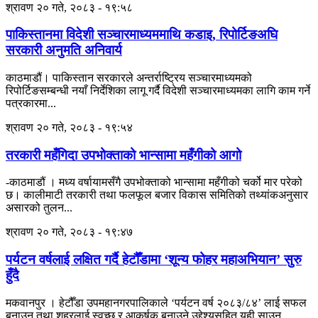
श्रावण २० गते, २०८३ - १९:५८
पाकिस्तानमा विदेशी सञ्चारमाध्यममाथि कडाइ, रिपोर्टिङअघि
सरकारी अनुमति अनिवार्य
काठमाडौं। पाकिस्तान सरकारले अन्तर्राष्ट्रिय सञ्चारमाध्यमको
रिपोर्टिङसम्बन्धी नयाँ निर्देशिका लागू गर्दै विदेशी सञ्चारमाध्यमका लागि काम गर्ने
पत्रकारमा...
श्रावण २० गते, २०८३ - १९:५४
तरकारी महँगिदा उपभोक्ताको भान्सामा महँगीको आगो
-काठमाडौं । मध्य वर्षायामसँगै उपभोक्ताको भान्सामा महँगीको चर्को मार परेको
छ। कालीमाटी तरकारी तथा फलफूल बजार विकास समितिको तथ्यांकअनुसार
असारको तुलन...
श्रावण २० गते, २०८३ - १९:४७
पर्यटन वर्षलाई लक्षित गर्दै हेटौँडामा ‘शून्य फोहर महाअभियान’ सुरु
हुँदै
मकवानपुर । हेटौँडा उपमहानगरपालिकाले ‘पर्यटन वर्ष २०८३/८४’ लाई सफल
बनाउन तथा शहरलाई स्वच्छ र आकर्षक बनाउने उद्देश्यसहित यही साउन