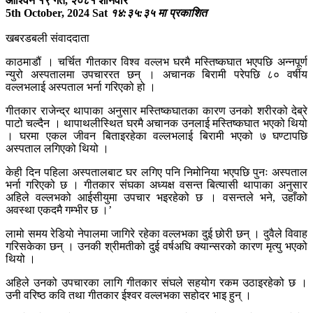
आश्विन १९ गते, २०८१ शनिवार
5th October, 2024 Sat
१४:३५:३५ मा प्रकाशित
खबरडबली संवाददाता
काठमाडौं । चर्चित गीतकार विश्व वल्लभ घरमै मस्तिष्कघात भएपछि अन्नपूर्ण
न्युरो अस्पतालमा उपचाररत छन् । अचानक बिरामी परेपछि ८० वर्षीय
वल्लभलाई अस्पताल भर्ना गरिएको हो ।
गीतकार राजेन्द्र थापाका अनुसार मस्तिष्कघातका कारण उनको शरीरको देब्रे
पाटो चल्दैन । थापाथलीस्थित घरमै अचानक उनलाई मस्तिष्कघात भएको थियो
। घरमा एकल जीवन बिताइरहेका वल्लभलाई बिरामी भएको ७ घण्टापछि
अस्पताल लगिएको थियो ।
केही दिन पहिला अस्पतालबाट घर लगिए पनि निमोनिया भएपछि पुनः अस्पताल
भर्ना गरिएको छ । गीतकार संघका अध्यक्ष वसन्त बित्यासी थापाका अनुसार
अहिले वल्लभको आईसीयुमा उपचार भइरहेको छ । वसन्तले भने, उहाँको
अवस्था एकदमै गम्भीर छ ।’
लामो समय रेडियो नेपालमा जागिरे रहेका वल्लभका दुई छोरी छन् । दुवैले विवाह
गरिसकेका छन् । उनकी श्रीमतीको दुई वर्षअघि क्यान्सरको कारण मृत्यु भएको
थियो ।
अहिले उनको उपचारका लागि गीतकार संघले सहयोग रकम उठाइरहेको छ ।
उनी वरिष्ठ कवि तथा गीतकार ईश्वर वल्लभका सहोदर भाइ हुन् ।