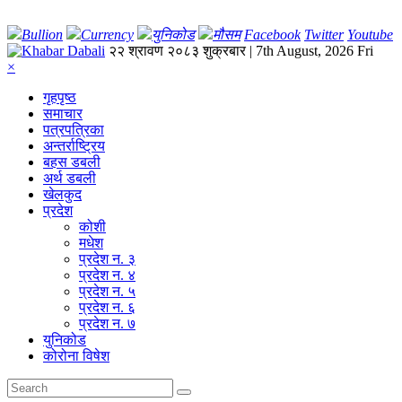
Bullion
Currency
युनिकोड
मौसम
Facebook
Twitter
Youtube
२२ श्रावण २०८३ शुक्रबार | 7th August, 2026 Fri
×
गृहपृष्‍ठ
समाचार
पत्रपत्रिका
अन्तर्राष्ट्रिय
बहस डबली
अर्थ डबली
खेलकुद
प्रदेश
कोशी
मधेश
प्रदेश न. ३
प्रदेश न. ४
प्रदेश न. ५
प्रदेश न. ६
प्रदेश न. ७
युनिकोड
कोरोना विषेश