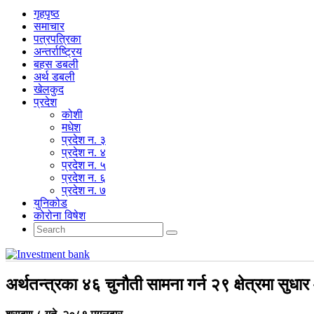
गृहपृष्‍ठ
समाचार
पत्रपत्रिका
अन्तर्राष्ट्रिय
बहस डबली
अर्थ डबली
खेलकुद
प्रदेश
कोशी
मधेश
प्रदेश न. ३
प्रदेश न. ४
प्रदेश न. ५
प्रदेश न. ६
प्रदेश न. ७
युनिकोड
कोरोना विषेश
अर्थतन्त्रका ४६ चुनौती सामना गर्न २९ क्षेत्रमा सुध