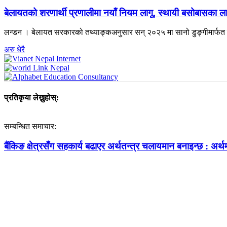
बेलायतको शरणार्थी प्रणालीमा नयाँ नियम लागू, स्थायी बसोबासका लागि २
लन्डन । बेलायत सरकारको तथ्याङ्कअनुसार सन् २०२५ मा सानो डुङ्गीमार्फत ब
अरु धेरै
प्रतिकृया लेख्नुहोस्:
सम्बन्धित समाचार:
बैंकिङ क्षेत्रसँग सहकार्य बढाएर अर्थतन्त्र चलायमान बनाइन्छ : अर्थमन्