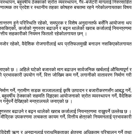
्थापन, बहुवर्षीय ठेक्काको स्रोत व्यवस्थापन, गैर–बजेटरी मागलाई निरुत्साहित
ष ऋणात्मक तर प्रदेश र स्थानीय तहका कोषहरु बचतमा रहने गरेकोलगायतका विषय
्तान्तरण हुने परिस्थिति रहेको, समपुरक र विशेष अनुदानतर्फ बर्सेनि आयोजना थप
र्न नसकिएको, कर्जाको गुणस्तर बढाउने र बढ्न थालेको खराब कर्जालाई नियन्त्रणमा
, वित्तीय सहकारीको नियमन फितलो रहेकोलगायत छन् ।
यन्त कमजोर रहेको, वैदेशिक रोजगारीलाई थप प्रतिफलमुखी बनाउन नसकिएकोलगायत
नि जनाएको छ । अहिले घटेको बजारको माग बढाउन सार्वजनिक खर्चलाई औचित्यपूर्ण र
ो प्रभावकारी उपयोग गर्ने, वित्त जोखिम कम गर्ने, लगानीको वातावरण निर्माण गरी
निर्माण गर्ने, ग्रामीण सडक सञ्जाललाई कृषि उत्पादन र बजारीकरणसँग आबद्ध गर्ने,
्ने, बहुवर्षीय ठेक्काको सहमति दिइएका आयोजनाको स्रोत व्यवस्थापन गर्ने, वैदेशिक
गर्नुपर्ने देखिएको मन्त्रालयले जनाएको छ ।
 गुणस्तर बढाउने र बढ्न थालेको खराब कर्जालाई नियन्त्रणमा राख्नुपर्ने उल्लेख छ ।
ी मौद्रिक उपकरणमा लचकता कायम गर्ने, वित्तीय क्षेत्रको नियमनलाई प्रभावकारी
र्ण विदेशी ऋण र अनुदानलाई प्राथमिकताका क्षेत्रमा अधिकतम परिचालन गर्ने तथा