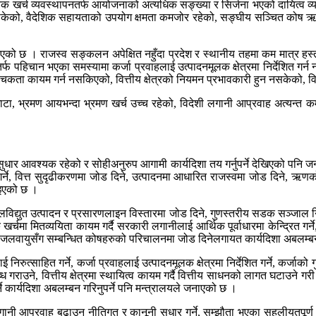
खर्च व्यवस्थापनतर्फ आयोजनाको अत्यधिक सङ्ख्या र सिर्जना भएको दायित्व व्यवस
ुन नसकेको, वैदेशिक सहायताको उपयोग क्षमता कमजोर रहेको, सङ्घीय सञ्चित को
 गरिएको छ । राजस्व सङ्कलन अपेक्षित नहुँदा प्रदेश र स्थानीय तहमा कम मात्र हस
रतर्फ पहिचान भएका समस्यामा कर्जा प्रवाहलाई उत्पादनमूलक क्षेत्रमा निर्देशित ग
ा लचकता कायम गर्न नसकिएको, वित्तीय क्षेत्रको नियमन प्रभावकारी हुन नसकेको
ता घाटा, भ्रमण आयभन्दा भ्रमण खर्च उच्च रहेको, विदेशी लगानी आप्रवाह अत्
रमा सुधार आवश्यक रहेको र सोहीअनुरुप आगामी कार्यदिशा तय गर्नुपर्ने देखिएको प
 गर्ने, वित्त सुदृढीकरणमा जोड दिने, उत्पादनमा आधारित राजस्वमा जोड दिने, ऋणक
दिइएको छ ।
े, जलविद्युत उत्पादन र प्रसारणलाइन विस्तारमा जोड दिने, गुणस्तरीय सडक सञ्जाल 
 खर्चमा मितव्ययिता कायम गर्दै सरकारी लगानीलाई आर्थिक पूर्वाधारमा केन्द्रित गर
ने, जलवायुसँग सम्बन्धित कोषहरुको परिचालनमा जोड दिनेलगायत कार्यदिशा अबलम्बन 
रुत्साहित गर्ने, कर्जा प्रवाहलाई उत्पादनमूलक क्षेत्रमा निर्देशित गर्ने, कर्जाको
उने, वित्तीय क्षेत्रमा स्थायित्व कायम गर्दै वित्तीय साधनको लागत घटाउने गर
ने कार्यदिशा अबलम्बन गरिनुपर्ने पनि मन्त्रालयले जनाएको छ ।
ेशी लगानी आप्रवाह बढाउन नीतिगत र कानूनी सुधार गर्ने, सम्झौता भएका सहुलीयतपू