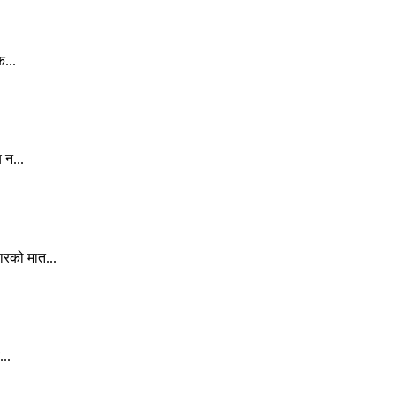
क...
 न...
ारको मात...
..