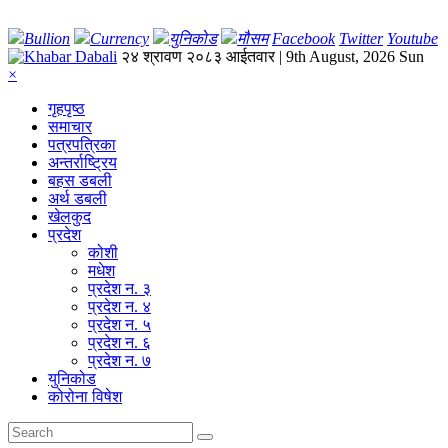
Bullion
Currency
युनिकोड
मौसम
Facebook
Twitter
Youtube
२४ श्रावण २०८३ आईतवार | 9th August, 2026 Sun
×
गृहपृष्‍ठ
समाचार
पत्रपत्रिका
अन्तर्राष्ट्रिय
बहस डबली
अर्थ डबली
खेलकुद
प्रदेश
कोशी
मधेश
प्रदेश न. ३
प्रदेश न. ४
प्रदेश न. ५
प्रदेश न. ६
प्रदेश न. ७
युनिकोड
कोरोना विषेश