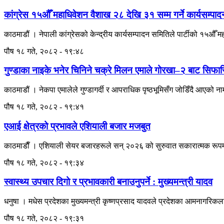
कांग्रेस १५औँ महाधिवेशन वैशाख २८ देखि ३१ सम्म गर्ने कार्यसम्प
काठमाडौं । नेपाली कांग्रेसको केन्द्रीय कार्यसम्पादन समितिले पार्टीको १५औँ 
पौष १८ गते, २०८२ - १९:४८
गुण्डाका नाइके भनेर चिनिने चक्रे मिलन एमाले गोरखा–२ बाट सिफा
काठमाडौं । नेकपा एमालेले गुण्डागर्दी र आपराधिक पृष्ठभूमिसँग जोडिँदै आएको 
पौष १८ गते, २०८२ - १९:४१
एआई क्षेत्रको प्रभावले एशियाली बजार मजबुत
काठमाडाैँ । एशियाली सेयर बजारहरूले सन् २०२६ को सुरुवात सकारात्मक रूपमा
पौष १८ गते, २०८२ - १९:३४
स्वास्थ्य उपचार दिगो र प्रभावकारी बनाउनुपर्ने : मुख्यमन्त्री यादव
धनुषा । मधेस प्रदेशका मुख्यमन्त्री कृष्णप्रसाद यादवले प्रदेशका आमनागरिकला
पौष १८ गते, २०८२ - १९:३१