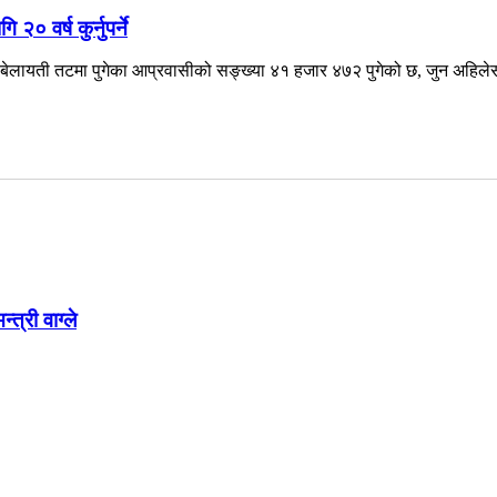
० वर्ष कुर्नुपर्ने
ेलायती तटमा पुगेका आप्रवासीको सङ्ख्या ४१ हजार ४७२ पुगेको छ, जुन अहिलेसम
त्री वाग्ले