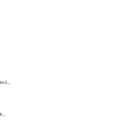
.
२०२...
स...