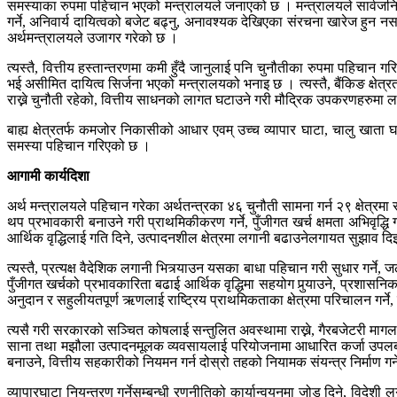
समस्याका रुपमा पहिचान भएको मन्त्रालयले जनाएको छ । मन्त्रालयले सार्वजनिक 
गर्ने, अनिवार्य दायित्वको बजेट बढ्नु, अनावश्यक देखिएका संरचना खारेज ह
अर्थमन्त्रालयले उजागर गरेको छ ।
त्यस्तै, वित्तीय हस्तान्तरणमा कमी हुँदै जानुलाई पनि चुनौतीका रुपमा पहिचान
भई असीमित दायित्व सिर्जना भएको मन्त्रालयको भनाइ छ । त्यस्तै, बैंकिङ क्षेत्
राख्ने चुनौती रहेको, वित्तीय साधनको लागत घटाउने गरी मौद्रिक उपकरणहरुम
बाह्य क्षेत्रतर्फ कमजोर निकासीको आधार एवम् उच्च व्यापार घाटा, चालु खा
समस्या पहिचान गरिएको छ ।
आगामी कार्यदिशा
अर्थ मन्त्रालयले पहिचान गरेका अर्थतन्त्रका ४६ चुनौती सामना गर्न २९ क्षेत्
थप प्रभावकारी बनाउने गरी प्राथमिकीकरण गर्ने, पुँजीगत खर्च क्षमता अभिवृद्धि
आर्थिक वृद्धिलाई गति दिने, उत्पादनशील क्षेत्रमा लगानी बढाउनेलगायत सुझाव 
त्यस्तै, प्रत्यक्ष वैदेशिक लगानी भित्र्याउन यसका बाधा पहिचान गरी सुधार गर्न
पुँजीगत खर्चको प्रभावकारिता बढाई आर्थिक वृद्धिमा सहयोग पुर्‍याउने, प्रशासनिक
अनुदान र सहुलीयतपूर्ण ऋणलाई राष्ट्रिय प्राथमिकताका क्षेत्रमा परिचालन गर्
त्यसै गरी सरकारको सञ्चित कोषलाई सन्तुलित अवस्थामा राख्ने, गैरबजेटरी मागलाई नि
साना तथा मझौला उत्पादनमूलक व्यवसायलाई परियोजनामा आधारित कर्जा उपलब्ध गरा
बनाउने, वित्तीय सहकारीको नियमन गर्न दोस्रो तहको नियामक संयन्त्र निर्माण गर्
व्यापारघाटा नियन्त्रण गर्नेसम्बन्धी रणनीतिको कार्यान्वयनमा जोड दिने, विद