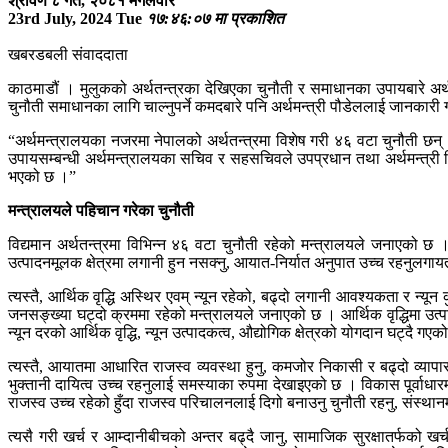
श्रावण ८ गते, २०८१ मगलवार
23rd July, 2024 Tue
१७:४६:०७ मा प्रकाशित
खबरडबली संवाददाता
काठमाडौं । मुलुकको अर्थतन्त्रका देखिएका चुनौती र समाधानका उपायबारे अर्थम
चुनौती समाधानका लागि चाल्नुपर्ने कमदबारे पनि अर्थमन्त्री पौडेललाई जानकार
“अर्थमन्त्रालयका नजरमा नेपालको अर्थतन्त्रमा विशेष गरी ४६ वटा चुनौती छन् ।
उपायसम्बन्धी अर्थमन्त्रालयका सचिव र सहसचिवले उपप्रधान तथा अर्थमन्त्री व
भएको छ ।”
मन्त्रालयले पहिचान गरेका चुनौती
विद्यमान अर्थतन्त्रमा विभिन्न ४६ वटा चुनौती रहेको मन्त्रालयले जनाएको छ । स
उत्पादनमूलक क्षेत्रमा लगानी हुन नसक्नु, आयात-निर्यात अनुपात उच्च रहनुलग
त्यस्तै, आर्थिक वृद्धि अस्थिर एवम् न्यून रहेको, बढ्दो लगानी आवश्यकता र न्
जनसङ्ख्या घट्दो क्रममा रहेको मन्त्रालयले जनाएको छ । आर्थिक वृद्धिमा उत्प
न्यून दरको आर्थिक वृद्धि, न्यून उत्पादकत्व, औद्योगिक क्षेत्रको योगदान घट्द
त्यस्तै, आयातमा आधारित राजस्व व्यवस्था हुनु, कमजोर निकासी र बढ्दो व्यापार घाट
भुक्तानी दायित्व उच्च रहनुलाई समस्याका रुपमा देखाइएको छ । विकास पूर्वाधा
राजस्व उच्च रहेको हुँदा राजस्व परिचालनलाई दिगो बनाउनु चुनौती रहनु, सं
त्यसै गरी खर्च र आम्दानीबीचको अन्तर बढ्दै जानु, सामाजिक सुरक्षातर्फको