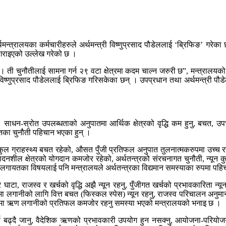
न्त्रालयका कर्मचारीहरुले अर्थमन्त्री विष्णुप्रसाद पौडेललाई ‘ब्रिफिङ’ गरेका 
ी गराइएको उल्लेख गरेको छ ।
 ती चुनौतीलाई सामना गर्न २९ वटा क्षेत्रमा कदम चाल्न जरुरी छ”, मन्त्रालयको 
िष्णुप्रसाद पौडेललाई ब्रिफिङ गरिसकेका छन् । उपप्रधान तथा अर्थमन्त्री पौड
ाधन-स्रोत उपलब्धताको अनुपातमा आर्थिक क्षेत्रको वृद्धि कम हुनु, बचत, उपभोग र
ायतका चुनौती पहिचान भएका हुन् ।
यून कुल ग्राहस्थ्य बचत रहेको, औसत पुँजी प्रतिफल अनुपात तुलनात्मकरुपमा उच्च र
ादनशील क्षेत्रको योगदान कमजोर रहेको, अर्थतन्त्रको संरचनागत चुनौती, न्यून 
ै गएकोलगायतका विषयलाई पनि मन्त्रालयले अर्थतन्त्रका विद्यमान समस्याका रुपमा प
ा, राजस्व र खर्चको वृद्धि अझै न्यून रहनु, पुँजीगत खर्चको प्रभावकारिता न्यून रह
रमा लगानीको लागि वित्त बचत (फिस्कल स्पेस) न्यून रहनु, राजस्व परिचालन अनुमा
स्थानमा ऋण लगानीको प्रतिफल कमजोर रहनु समस्या भएको मन्त्रालयको भनाइ छ ।
 खर्च बढ्दै जानु, वैदेशिक ऋणको प्रभावकारी उपयोग हुन नसक्नु, आयोजना-परिय