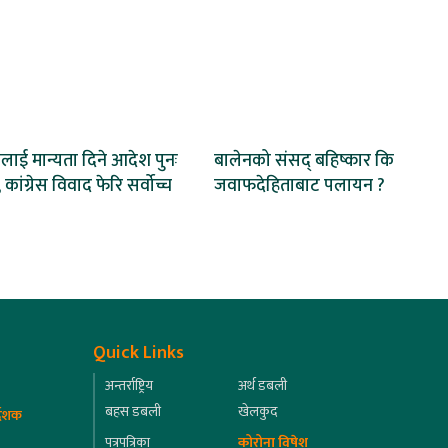
ाई मान्यता दिने आदेश पुनः
बालेनको संसद् बहिष्कार कि
 कांग्रेस विवाद फेरि सर्वोच्च
जवाफदेहिताबाट पलायन ?
Quick Links
अन्तर्राष्ट्रिय
अर्थ डबली
बहस डबली
खेलकुद
्देशक
पत्रपत्रिका
कोरोना विषेश