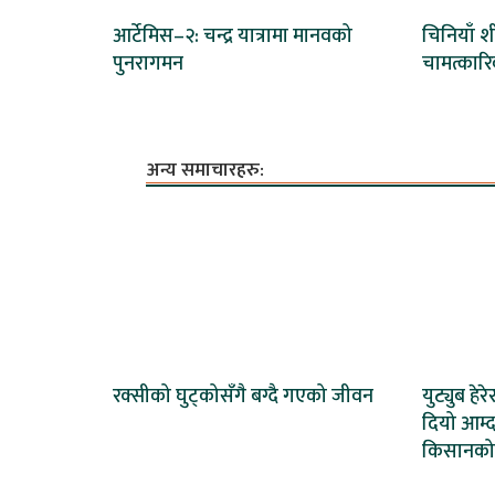
आर्टेमिस–२: चन्द्र यात्रामा मानवको
चिनियाँ शी
पुनरागमन
चामत्कारिक 
अन्य समाचारहरु:
रक्सीको घुट्कोसँगै बग्दै गएको जीवन
युट्युब हेर
दियो आम्द
किसानको