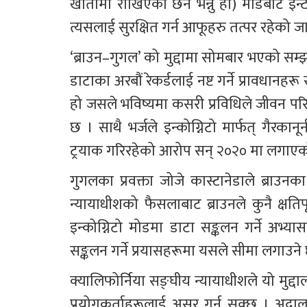
खातामा राखिएको छैन भन्नु हो) मोडबाट इन्टर
त्यसलाई सुरक्षित गर्न आफूहरु तत्पर रहेको
‘ब्राउन–गुगल’ को मुद्दामा सोमबार भएको सम्झौ
डाटाका अरबौं रेकर्डलाई नष्ट गर्ने प्रावधानह
हो जसले भविष्यमा कसरी प्रविधिले जीवन परिवर
छ । साथै भर्जले इन्कोग्निटो मार्फत् गैरक
ट्रयाक गरिरहेको आरोप सन् २०२० मा लगाएक
गुगलका प्रवक्ता जोजे कास्टानेडाले ब्राउ
न्यायाधीशको फैसलाबाट ब्राउनले कुनै क्षतिप
इन्कोग्निटो मोडमा डाटा सङ्कलन गर्ने अभ्या
सङ्कलन गर्ने प्रयासहरूमा यसले सीमा लगाउने 
क्यालिफोर्निया सङ्घीय न्यायाधीशले यो मु
प्रयोगकर्ताहरूलाई असर गर्न सक्छ । अदाल