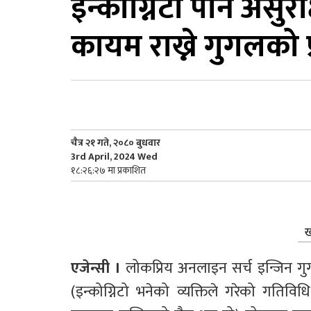
इन्कोग्निटो पनि असु
कायम राख्ने गुगलको प
चैत्र २१ गते, २०८० बुधवार
3rd April, 2024 Wed
१८:२६:२७ मा प्रकाशित
ख
एजेन्सी । 
लोकप्रिय अनलाइन सर्च इन्जिन गुगल
(इन्कोग्निटो भनेको व्यक्तिले गरेको गति