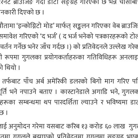
नेट ब्राउजिङ गर्दा डाटा सङ्ग्रह गरिएको छ भन्ने चासोबी
 जानकारी दिएको छ ।
तामा ‘इन्कोग्निटो मोड’ मार्फत् सङ्कलन गरिएका वेब ब्राउजि
रू समावेश गरिएको ‘द भर्ज’ ( द भर्ज भनेको पत्रकारहरूको टो
्तन गर्नेछ भनेर जाँच गर्दछ ।) को प्रतिवेदनले उल्लेख गरेक
ानूनी रूपमा गुगलका प्रयोगकर्ताहरुका गतिविधिहरू अनलाइ
ो थियो । 
नका तर्फबाट पाँच अर्ब अमेरिकी डलरको बिगो माग गरिए पन
ूर्ति भने नपाउने बताए । कास्टानेडाले अगाडि भने, गुगलक
सहरूका सम्बन्धमा थप पारदर्शिता ल्याउने र भविष्यमा डाट
छ । 
द्दालाई अनुमोदन गरेमा यसबाट करिब १३ करोड ६० लाख  गुग
तमा गुगलले बुझाएको प्रतिवेदनमा गुगलमा सङ्ग्रह भएक