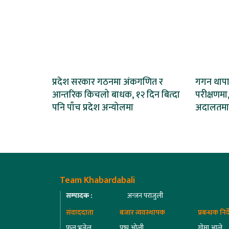
प्रदेश सरकार गठनमा अंकगणित र
गगन थापाल
आन्तरिक किचलो बाधक, १२ दिन बित्दा
परीक्षणमा,
पनि पाँच प्रदेश अन्योलमा
अदालतमा
Team Khabardabali
सम्पादक :
अन्जन पराजुली
संवाददाता
बजार व्यवस्थापक
प्रबन्धक निर
फुलु भुजेल
पुष्प ओली
गोमा आले