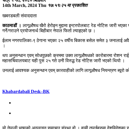
चैत्र १ गते, २०८० बिहिवार
14th March, 2024 Thu
१७:५१:२५ मा प्रकाशित
खबरडबली संवाददाता
काठमाडौं ।
लागूऔषध खैरो हेरोइन मुद्दामा इन्टरपोलबाट रेड नोटिस जारी भएका
गर्ने/गराउने प्रयोजनार्थ बिहीबार नेपाल फिर्ता ल्याइएको छ ।
ईलाम नगरपालिका-९ ठेगाना भएका २५ वर्षीय बिकास बसेल समेत ३ जनालाई अवैध
।
थप अनुसन्धान एवम् सोधपुछको क्रममा उक्त लागूऔषधको कारोबारमा रोशन राई समे
महासचिवालयबाट यही पुस २५ गते उनी विरुद्ध रेड नोटिस जारी भएको थियो ।
उनलाई आवश्यक अनुसन्धान एवम् कारवाहीको लागि लागूऔषध नियन्त्रण ब्यूरो 
Khabardabali Desk–BK
यो नेपाली भाषाको अनलाइन समाचार संस्था हो । हामी तपाईहरुमा देशविदेशका स