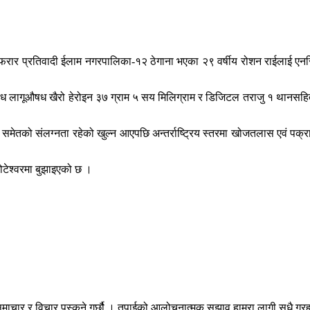
 फरार प्रतिवादी ईलाम नगरपालिका-१२ ठेगाना भएका २९ वर्षीय रोशन राईलाई एनसिब
 लागूऔषध खैरो हेरोइन ३७ ग्राम ५ सय मिलिग्राम र डिजिटल तराजु १ थानसहित 
तको संलग्नता रहेको खुल्न आएपछि अन्तर्राष्ट्रिय स्तरमा खोजतलास एवं पक्राउ
कोटेश्वरमा बुझाइएको छ ।
माचार र विचार पस्कने गर्छौ । तपाईको आलोचनात्मक सुझाव हाम्रा लागी सधै ग्