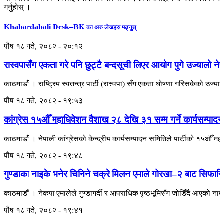
गर्नुहोस् ।
Khabardabali Desk–BK
का अरु लेखहरु पढ्नुस्
पौष १८ गते, २०८२ - २०:१२
रास्वपासँग एकता गरे पनि छुट्टै बन्दसूची लिएर आयोग पुगे उज्यालो न
काठमाडौं । राष्ट्रिय स्वतन्त्र पार्टी (रास्वपा) सँग एकता घोषणा गरिसकेको उज्याल
पौष १८ गते, २०८२ - १९:५३
कांग्रेस १५औँ महाधिवेशन वैशाख २८ देखि ३१ सम्म गर्ने कार्यसम्प
काठमाडौं । नेपाली कांग्रेसको केन्द्रीय कार्यसम्पादन समितिले पार्टीको १५औँ 
पौष १८ गते, २०८२ - १९:४८
गुण्डाका नाइके भनेर चिनिने चक्रे मिलन एमाले गोरखा–२ बाट सिफा
काठमाडौं । नेकपा एमालेले गुण्डागर्दी र आपराधिक पृष्ठभूमिसँग जोडिँदै आएको 
पौष १८ गते, २०८२ - १९:४१