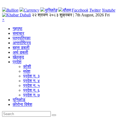
Bullion
Currency
युनिकोड
मौसम
Facebook
Twitter
Youtube
२२ श्रावण २०८३ शुक्रबार | 7th August, 2026 Fri
×
गृहपृष्‍ठ
समाचार
पत्रपत्रिका
अन्तर्राष्ट्रिय
बहस डबली
अर्थ डबली
खेलकुद
प्रदेश
कोशी
मधेश
प्रदेश न. ३
प्रदेश न. ४
प्रदेश न. ५
प्रदेश न. ६
प्रदेश न. ७
युनिकोड
कोरोना विषेश