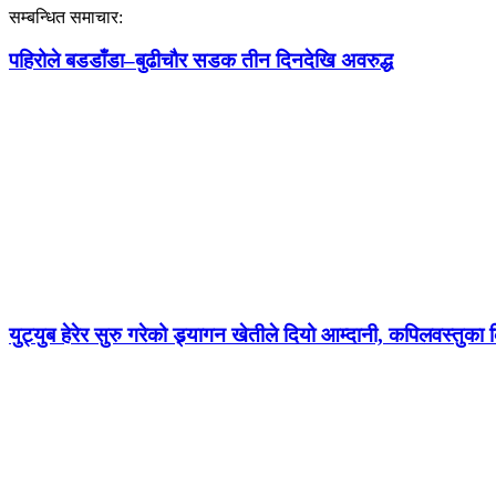
सम्बन्धित समाचार:
पहिरोले बडडाँडा–बुढीचौर सडक तीन दिनदेखि अवरुद्ध
युट्युब हेरेर सुरु गरेको ड्र्यागन खेतीले दियो आम्दानी, कपिलवस्