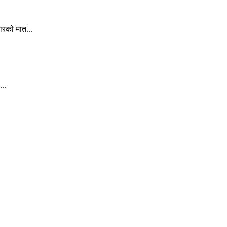
ारको मात...
..
.