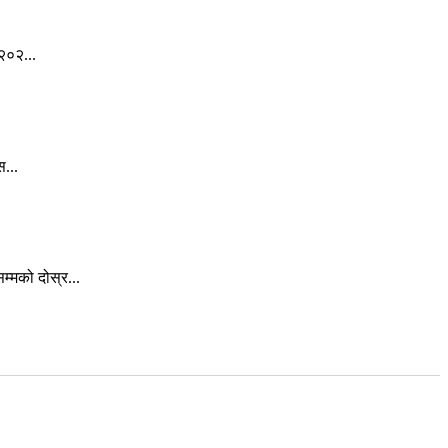
२०२...
स...
्मको दोस्र...