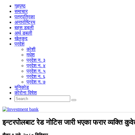
गृहपृष्‍ठ
समाचार
पत्रपत्रिका
अन्तर्राष्ट्रिय
बहस डबली
अर्थ डबली
खेलकुद
प्रदेश
कोशी
मधेश
प्रदेश न. ३
प्रदेश न. ४
प्रदेश न. ५
प्रदेश न. ६
प्रदेश न. ७
युनिकोड
कोरोना विषेश
इन्टरपोलबाट रेड नोटिस जारी भएका फरार व्यक्ति कुव